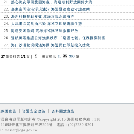
21.
熱心漁友帶回受困海龜，海巡順利野放回歸大海
22.
臺東富岡漁港浮現油污 海巡迅速應處守護生態
23.
海巡科技輔勤奏效 取締違規永續海洋
24.
大武港區驚見油污染 海巡立即應處護生態
25.
海龜受困漁網 高雄海巡隊迅速救援野放
26.
遠航萬浬維護公海漁業秩序 「巡護七號」任務圓滿歸國
27.
海口沙灘驚現擱淺海豚 海巡同仁即刻投入搶救
1
15
45
300
共
27
筆資料第
1/1
頁
｜
｜
每頁顯示
筆
權保護宣告
資通安全政策
資料開放宣告
員會海巡署版權所有 ©copyright 2016 海巡服務專線：118
11698臺北市興隆路三段296號 電話：(02)2239-9201
l：master@cga.gov.tw