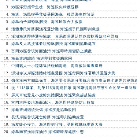
3.
港區浮潛攜帶魚槍 海巡眼尖緝獲送辦
4.
海巡、漁民聯手救援受困海龜 後送海生館診治
5.
綠島柚子湖鯨豚擱淺 海巡民眾合力救援
6.
活體弗氏海豚擱淺花蓮沙灘 海巡攜手民團即刻救援
7.
澎湖海巡即時通報協處 赤馬西舊港活體侏儒抹香鯨順利野放
8.
綠島及大武接連發現鯨豚擱淺 海巡即刻協助處置
9.
富岡港區發現海面油污 海巡即時應變防止擴散
10.
海龜遭網纏繞 海巡即刻救援助脫困
11.
中國籍人士小琉球違法碰觸海龜 海巡依法追查送辦
12.
澎湖赤崁岸際活體綠蠵龜受困 海巡偕同海保署助其重返大海
13.
強化澎南方四島保育，海巡署金馬澎分署統合海管處及保七總隊共築防
14.
從「118報案」到第118隻海龜回家 海巡署是海洋守護生命的第一道防線
15.
屏東車城驚見小虎鯨集體擱淺 海巡緊急趕赴協處
16.
富岡港區發現海面油污，海巡即時應變防止擴散
17.
海龜遭網纏繞受傷 海巡疾赴協助脫困
18.
長濱岸際發現死亡鯨豚 海巡即刻協助處置
19.
漁友暖心接力、海巡即刻守護，受困欖蠵龜重返大海
20.
綠島南寮漁港浮油污 海巡即時應處護生態