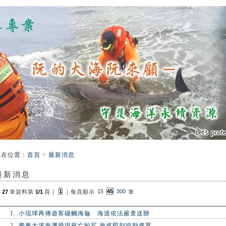
:
現在位置
：
首頁
>
最新消息
最新消息
1
15
45
300
共
27
筆資料第
1/1
頁
｜
｜
每頁顯示
筆
1.
小琉球再傳遊客碰觸海龜 海巡依法嚴查送辦
2.
臺東大溪海灘發現死亡鯨鯊 海巡即刻協助處置