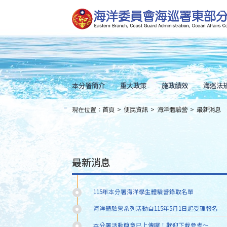
跳
到
主
要
內
容
Skip
to
main
content
本分署簡介
重大政策
施政績效
海巡法
現在位置：
首頁
>
便民資訊
>
海洋體驗營
>
最新消息
:::
最新消息
115年本分署海洋學生體驗營錄取名單
海洋體驗營系列活動自115年5月1日起受理報名
本分署活動簡章已上傳囉！歡迎下載參考～