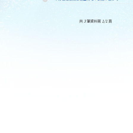
共
3
筆資料第
1/1
頁