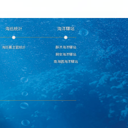
海巡統計
海洋驛站
海巡署主管統計
靜洋海洋驛站
興安海洋驛站
南海園海洋驛站