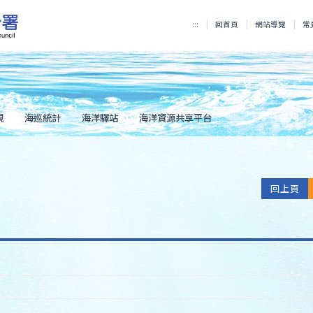
:::
回首頁
網站導覽
常
規
海巡統計
海洋驛站
海洋資源共享平台
回上頁