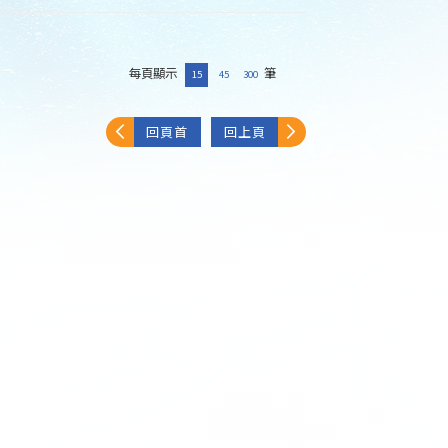
每頁顯示
筆
15
45
300
回頁首
回上頁