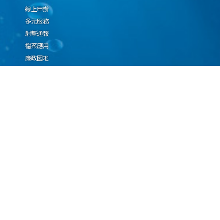
線上申辦
多元服務
射擊通報
檔案應用
廉政園地
生態檢核專區
廠商推薦勤(業)務科技
設(裝)備產品申辦須知
因應國際情勢強化經
濟社會及民生國安韌
性專區
隱私權保護宣告
資通安全政策
資料開放宣告
海洋委員會海巡署版權所有 copyright 2009 海巡報案專線：118
地址：116080台北市文山區興隆路3段296號 電話：(02)2239-9201
本網站支援IE、Firefox及Chrome瀏覽器，最佳瀏覽解析度 1024x768