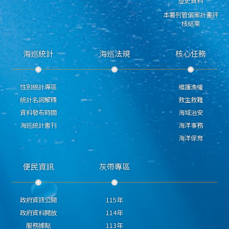
歷史資料
本署列管個案計畫評
核結果
海巡統計
海巡法規
核心任務
性別統計專區
維護漁權
統計名詞解釋
救生救難
資料發布時間
海域治安
海巡統計書刊
海洋事務
海洋保育
便民資訊
灰帶專區
政府資訊公開
115年
政府資料開放
114年
服務據點
113年