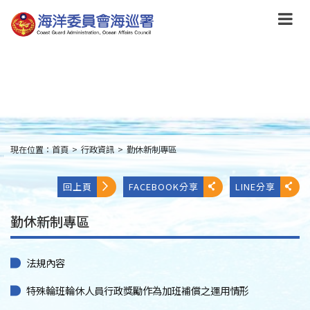
跳
到
主
要
內
容
Skip
to
main
content
現在位置：
首頁
>
行政資訊
>
勤休新制專區
:::
回上頁
FACEBOOK分享
LINE分享
勤休新制專區
法規內容
特殊輪班輪休人員行政獎勵作為加班補償之運用情形