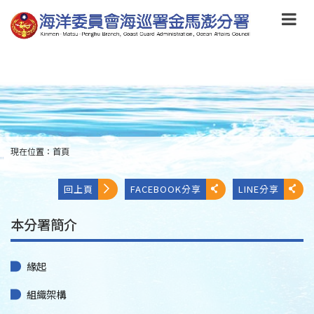
跳
到
主
要
內
容
Skip
to
main
content
現在位置：
首頁
:::
回上頁
FACEBOOK分享
LINE分享
本分署簡介
緣起
組織架構