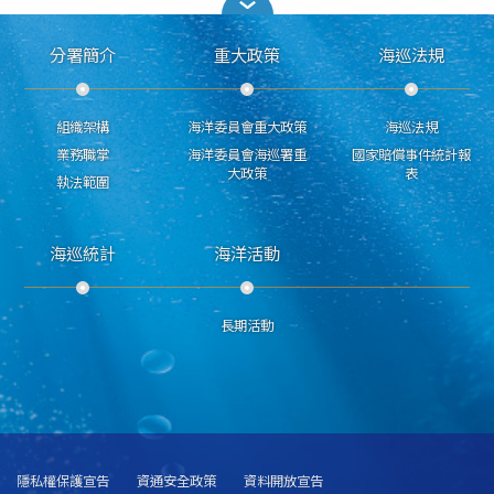
分署簡介
重大政策
海巡法規
組織架構
海洋委員會重大政策
海巡法規
業務職掌
海洋委員會海巡署重
國家賠償事件統計報
大政策
表
執法範圍
海巡統計
海洋活動
長期活動
隱私權保護宣告
資通安全政策
資料開放宣告