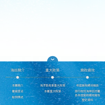
海巡簡介
重大政策
施政績效
本署簡介
海洋委員會重大政策
年度施政績效報告
署徽意涵
本署重大政策
原行政院海岸巡防署
各年度施政績效報告
舷側標誌
歷史資料