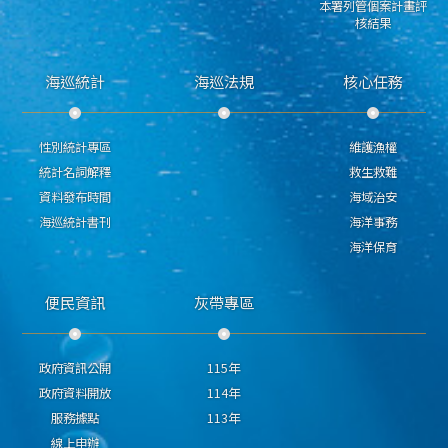
本署列管個案計畫評
核結果
海巡統計
海巡法規
核心任務
性別統計專區
維護漁權
統計名詞解釋
救生救難
資料發布時間
海域治安
海巡統計書刊
海洋事務
海洋保育
便民資訊
灰帶專區
政府資訊公開
115年
政府資料開放
114年
服務據點
113年
線上申辦