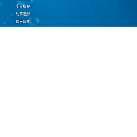
多元服務
射擊通報
檔案應用
廉政園地
生態檢核專區
廠商推薦勤(業)務科技
設(裝)備產品申辦須知
因應國際情勢強化經
濟社會及民生國安韌
性專區
隱私權保護宣告
資通安全政策
資料開放宣告
海洋委員會海巡署版權所有 copyright 2009 海巡報案專線：118
地址：116080台北市文山區興隆路3段296號 電話：(02)2239-9201
本網站支援IE、Firefox及Chrome瀏覽器，最佳瀏覽解析度 1024x768
更新日期
115年08月08日
瀏覽人次
67077182