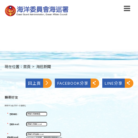
跳
到
主
要
內
容
Skip
to
main
content
現在位置：
首頁
>
海巡新聞
:::
回上頁
FACEBOOK分享
LINE分享
轉寄好友
轉寄好友
此符號
*
必填欄位
*
您的姓名：
*
您的E-mail：
*
好友的E-mail：
Mail Address以逗號[ , ]區隔,即可發多封Mail。