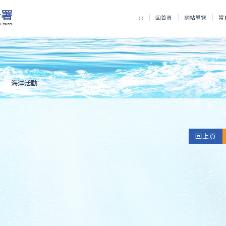
:::
回首頁
網站導覽
常
海洋活動
回上頁