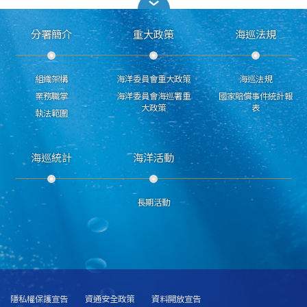
分署簡介
重大政策
海巡法規
組織架構
海洋委員會重大政策
海巡法規
業務職掌
海洋委員會海巡署重
國家賠償事件統計報
大政策
表
執法範圍
海巡統計
海洋活動
長期活動
隱私權保護宣告
資通安全政策
資料開放宣告