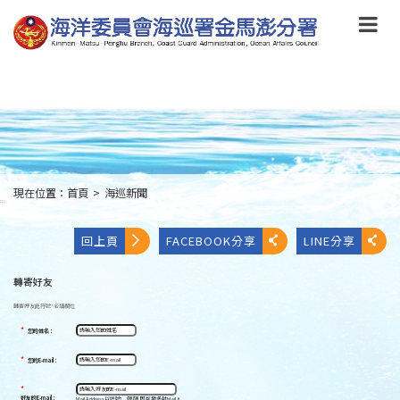
跳
到
主
要
內
容
Skip
to
main
content
現在位置：
首頁
>
海巡新聞
:::
回上頁
FACEBOOK分享
LINE分享
轉寄好友
轉寄好友
此符號
*
必填欄位
*
您的姓名：
*
您的E-mail：
*
好友的E-mail：
Mail Address以逗號[ , ]區隔,即可發多封Mail。