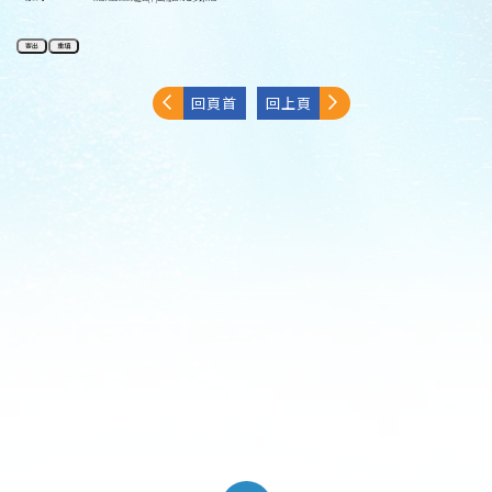
回頁首
回上頁