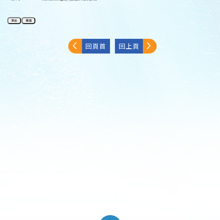
回頁首
回上頁