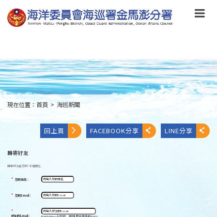
跳
到
主
要
內
容
Skip
to
main
content
現在位置：
首頁
>
海巡新聞
:::
回上頁
FACEBOOK分享
LINE分享
轉寄好友
轉寄好友
此符號
*
必填欄位
*
您的姓名：
*
您的E-mail：
*
好友的E-mail：
Mail Address以逗號[ , ]區隔,即可發多封Mail。