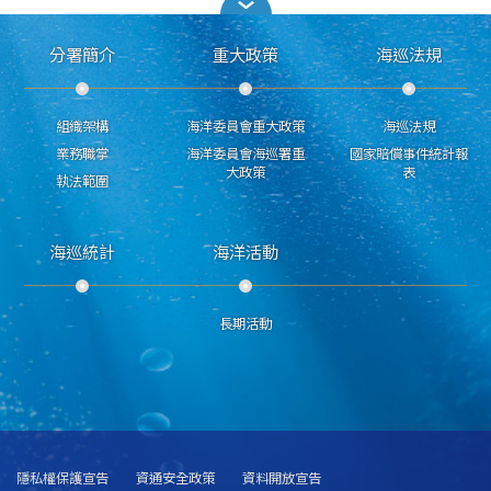
分署簡介
重大政策
海巡法規
組織架構
海洋委員會重大政策
海巡法規
業務職掌
海洋委員會海巡署重
國家賠償事件統計報
大政策
表
執法範圍
海巡統計
海洋活動
長期活動
隱私權保護宣告
資通安全政策
資料開放宣告