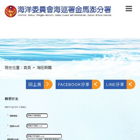
跳
到
主
要
內
容
Skip
to
main
content
現在位置：
首頁
>
海巡新聞
:::
回上頁
FACEBOOK分享
LINE分享
轉寄好友
轉寄好友
此符號
*
必填欄位
*
您的姓名：
*
您的E-mail：
*
好友的E-mail：
Mail Address以逗號[ , ]區隔,即可發多封Mail。