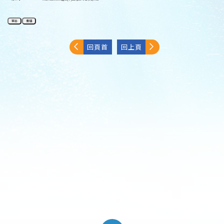
回頁首
回上頁