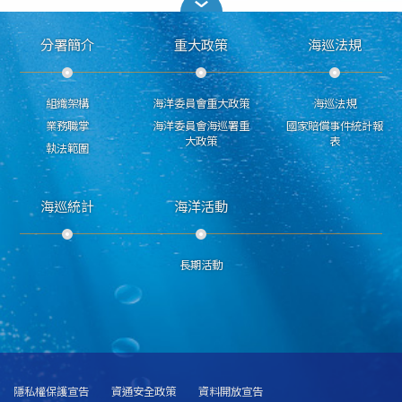
分署簡介
重大政策
海巡法規
組織架構
海洋委員會重大政策
海巡法規
業務職掌
海洋委員會海巡署重
國家賠償事件統計報
大政策
表
執法範圍
海巡統計
海洋活動
長期活動
隱私權保護宣告
資通安全政策
資料開放宣告