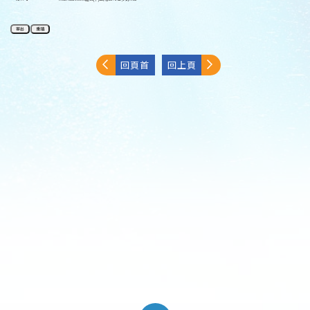
回頁首
回上頁