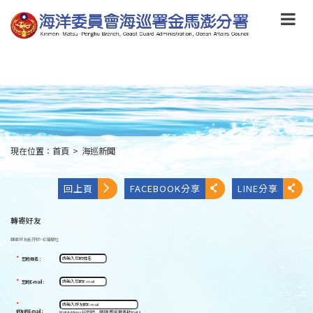
跳
到
主
要
內
容
Skip
to
main
content
現在位置：
首頁
>
海巡新聞
:::
回上頁
FACEBOOK分享
LINE分享
轉寄好友
轉寄好友
此符號
*
必填欄位
*
您的姓名：
*
您的E-mail：
*
好友的E-mail：
Mail Address以逗號[ , ]區隔,即可發多封Mail。