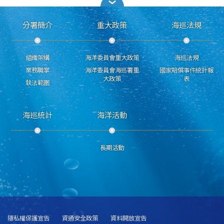
分署簡介
重大政策
海巡法規
組織架構
海洋委員會重大政策
海巡法規
業務職掌
海洋委員會海巡署重
國家賠償事件統計報
大政策
表
執法範圍
海巡統計
海洋活動
長期活動
隱私權保護宣告
資通安全政策
資料開放宣告