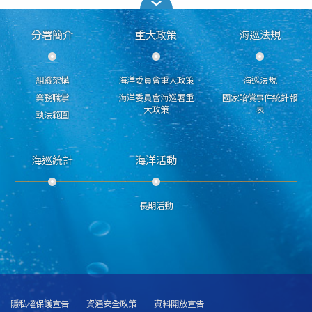
分署簡介
重大政策
海巡法規
組織架構
海洋委員會重大政策
海巡法規
業務職掌
海洋委員會海巡署重
國家賠償事件統計報
大政策
表
執法範圍
海巡統計
海洋活動
長期活動
隱私權保護宣告
資通安全政策
資料開放宣告