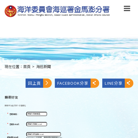
跳
到
主
要
內
容
Skip
to
main
content
現在位置：
首頁
>
海巡新聞
:::
回上頁
FACEBOOK分享
LINE分享
轉寄好友
轉寄好友
此符號
*
必填欄位
*
您的姓名：
*
您的E-mail：
*
好友的E-mail：
Mail Address以逗號[ , ]區隔,即可發多封Mail。