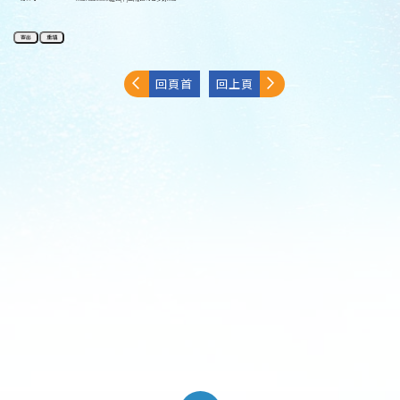
回頁首
回上頁