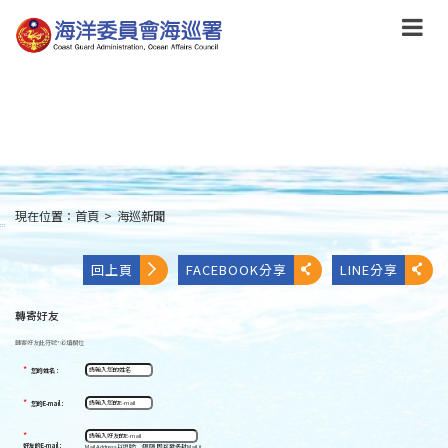
跳
到
主
要
內
容
Skip
to
main
content
現在位置：
首頁
>
海巡新聞
:::
回上頁
FACEBOOK分享
LINE分享
轉寄好友
轉寄好友
此符號
*
必填欄位
*
您的姓名：
*
您的E-mail：
*
好友的E-mail：
Mail Address以逗號[ , ]區隔,即可發多封Mail。