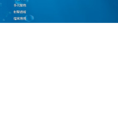
多元服務
射擊通報
檔案應用
廉政園地
生態檢核專區
廠商推薦勤(業)務科技
設(裝)備產品申辦須知
因應國際情勢強化經
濟社會及民生國安韌
性專區
隱私權保護宣告
資通安全政策
資料開放宣告
海洋委員會海巡署版權所有 copyright 2009 海巡報案專線：118
地址：116080台北市文山區興隆路3段296號 電話：(02)2239-9201
本網站支援IE、Firefox及Chrome瀏覽器，最佳瀏覽解析度 1024x768
更新日期
115年08月10日
瀏覽人次
67102699