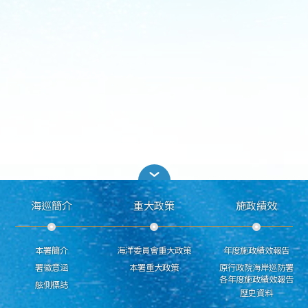
海巡簡介
重大政策
施政績效
本署簡介
海洋委員會重大政策
年度施政績效報告
署徽意涵
本署重大政策
原行政院海岸巡防署
各年度施政績效報告
舷側標誌
歷史資料