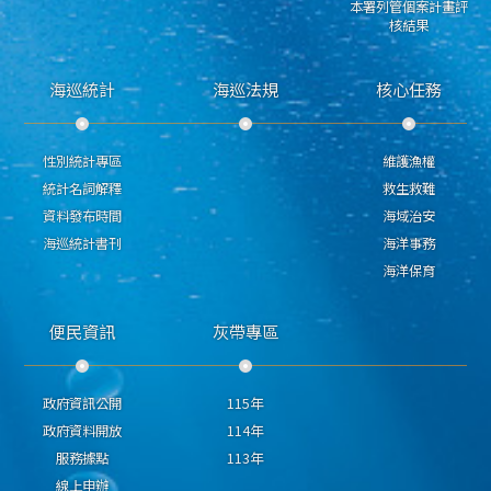
本署列管個案計畫評
核結果
海巡統計
海巡法規
核心任務
性別統計專區
維護漁權
統計名詞解釋
救生救難
資料發布時間
海域治安
海巡統計書刊
海洋事務
海洋保育
便民資訊
灰帶專區
政府資訊公開
115年
政府資料開放
114年
服務據點
113年
線上申辦