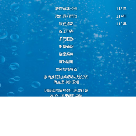
政府資訊公開
115年
政府資料開放
114年
服務據點
113年
線上申辦
多元服務
射擊通報
檔案應用
廉政園地
生態檢核專區
廠商推薦勤(業)務科技設(裝)
備產品申辦須知
因應國際情勢強化經濟社會
及民生國安韌性專區
隱私權保護宣告
資通安全政策
資料開放宣告