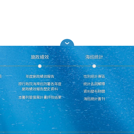
施政績效
海巡統計
策
年度施政績效報告
性別統計專區
原行政院海岸巡防署各年度
統計名詞解釋
施政績效報告歷史資料
資料發布時間
本署列管個案計畫評核結果
海巡統計書刊