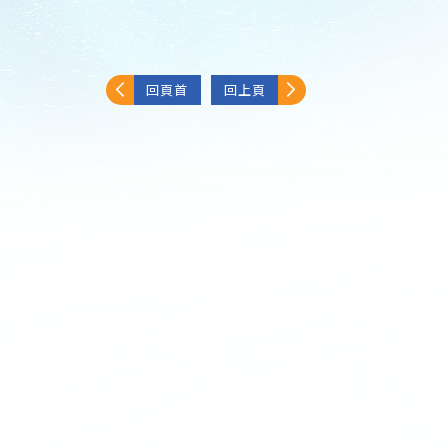
回頁首
回上頁