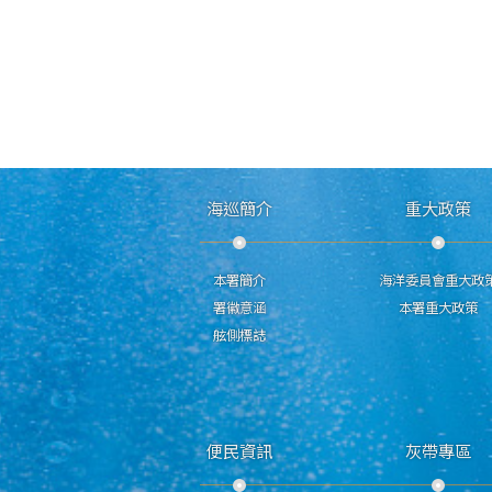
海巡簡介
重大政策
本署簡介
海洋委員會重大政
署徽意涵
本署重大政策
舷側標誌
便民資訊
灰帶專區