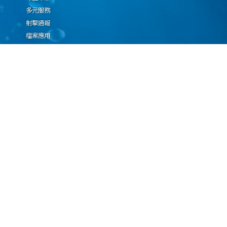
多元服務
射擊通報
檔案應用
廉政園地
生態檢核專區
廠商推薦勤(業)務科技
設(裝)備產品申辦須知
因應國際情勢強化經
濟社會及民生國安韌
性專區
隱私權保護宣告
資通安全政策
資料開放宣告
海洋委員會海巡署版權所有 copyright 2009 海巡報案專線：118
地址：116080台北市文山區興隆路3段296號 電話：(02)2239-9201
本網站支援IE、Firefox及Chrome瀏覽器，最佳瀏覽解析度 1024x768
更新日期
115年08月09日
瀏覽人次
67093063