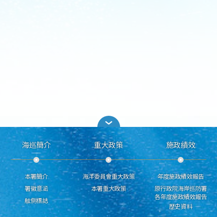
海巡簡介
重大政策
施政績效
本署簡介
海洋委員會重大政策
年度施政績效報告
署徽意涵
本署重大政策
原行政院海岸巡防署
各年度施政績效報告
舷側標誌
歷史資料