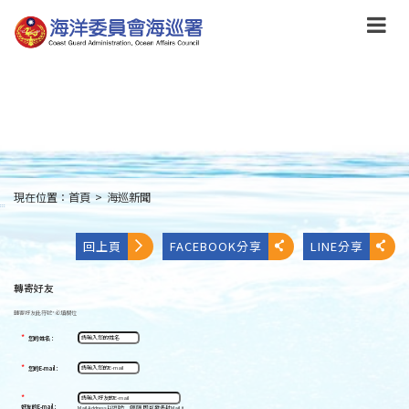
跳
到
主
要
內
容
Skip
to
main
content
現在位置：
首頁
>
海巡新聞
:::
回上頁
FACEBOOK分享
LINE分享
轉寄好友
轉寄好友
此符號
*
必填欄位
*
您的姓名：
*
您的E-mail：
*
好友的E-mail：
Mail Address以逗號[ , ]區隔,即可發多封Mail。