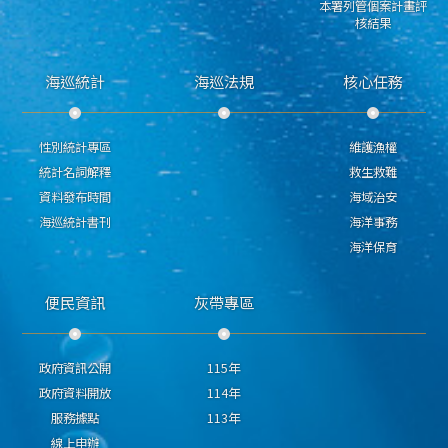
本署列管個案計畫評
核結果
海巡統計
海巡法規
核心任務
性別統計專區
維護漁權
統計名詞解釋
救生救難
資料發布時間
海域治安
海巡統計書刊
海洋事務
海洋保育
便民資訊
灰帶專區
政府資訊公開
115年
政府資料開放
114年
服務據點
113年
線上申辦