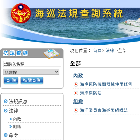
現在位置
：
首頁
>
法律
>全部
:::
全部
內政
海岸巡防機關器械使用條例
海岸巡防法
法規訊息
組織
海洋委員會海巡署組織法
法律
內政
組織
命令