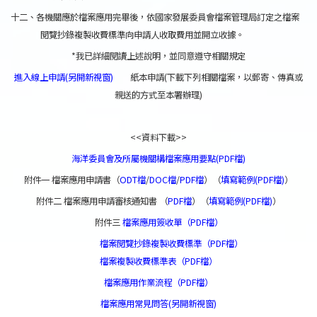
十二、各機關應於檔案應用完畢後，依國家發展委員會檔案管理局訂定之檔案
閱覽抄錄複製收費標準向申請人收取費用並開立收據。
*我已詳細閱讀上述說明，並同意遵守相關規定
進入線上申請(另開新視窗)
紙本申請(下載下列相關檔案，以郵寄、傳真或
親送的方式至本署辦理)
<<資料下載>>
海洋委員會及所屬機關構檔案應用要點(PDF檔)
附件一 檔案應用申請書（
ODT檔
/
DOC檔
/
PDF檔
）（
填寫範例(PDF檔)
）
附件二 檔案應用申請審核通知書 （
PDF檔
）（
填寫範例(PDF檔)
）
附件三
檔案應用簽收單（PDF檔）
檔案閱覽抄錄複製收費標準（PDF檔）
檔案複製收費標準表（PDF檔）
檔案應用作業流程（PDF檔）
檔案應用常見問答(另開新視窗)