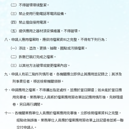
（二）不得破壞環境整潔。
（三）禁止使用行動電話等電訊設備。
（四）禁止擅自接用電源。
（五）提供應用之器材須妥慎維護，不得破壞。
八、申請人應用檔案時，應保持檔案資料之完整，不得有下列行為：
（一）添註、塗改、更換、抽取、圈點或污損檔案。
（二）拆散已裝訂完成之檔案。
（三）以其他方法破壞或變更檔案內容。
九、申請人有前二點所列情形者，各機關應立即停止其應用並記錄之；其涉及
刑事責任者，移送檢察機關偵辦。
十、申請應用之檔案，不得攜出指定處所，並應於當日歸還；如未能於當日應
用完畢者，業務單位人員將於檔案應用簽收單註記應用情形後，先辦理還
卷，另日再行調閱。
十一、各機關業務單位人員應於檔案應用完畢後，立即檢視檔案資料之完整，
經點收無誤後，業務單位人員應於檔案應用簽收單上註記還卷並將一聯
交付申請人。