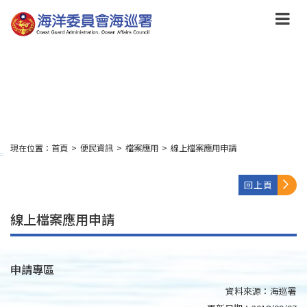
跳
到
主
要
內
容
Skip
to
main
content
現在位置：
首頁
>
便民資訊
>
檔案應用
>
線上檔案應用申請
:::
回上頁
線上檔案應用申請
申請專區
資料來源：
海巡署