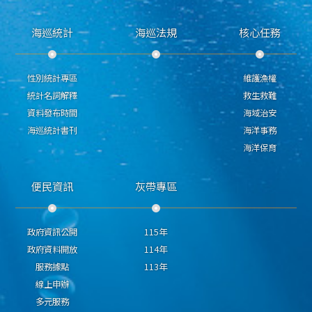
海巡統計
海巡法規
核心任務
性別統計專區
維護漁權
統計名詞解釋
救生救難
資料發布時間
海域治安
海巡統計書刊
海洋事務
海洋保育
便民資訊
灰帶專區
政府資訊公開
115年
政府資料開放
114年
服務據點
113年
線上申辦
多元服務