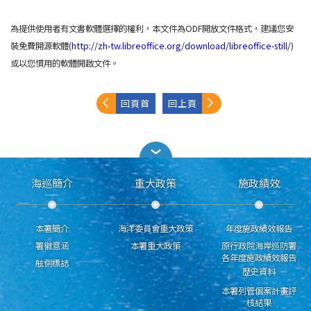
為提供使用者有文書軟體選擇的權利，本文件為ODF開放文件格式，建議您安
裝免費開源軟體(
http://zh-tw.libreoffice.org/download/libreoffice-still/
)
或以您慣用的軟體開啟文件。
回頁首
回上頁
海巡簡介
重大政策
施政績效
本署簡介
海洋委員會重大政策
年度施政績效報告
署徽意涵
本署重大政策
原行政院海岸巡防署
各年度施政績效報告
舷側標誌
歷史資料
本署列管個案計畫評
核結果