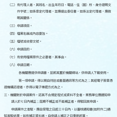
（二）有代理人者，其姓名、出生年月日、電話、住（居）所、身分證明文
件字號；如係意定代理者，並應提出委任書，如係法定代理者，應敘
明其關係。
（三）申請項目。
（四）檔案名稱或內容要旨。
（五）檔號或收發文號。
（六）申請目的。
（七）有使用檔案原件之必要者，其事由。
（八）申請日期。
各機關應提供申請書，並將其置於機關網站，供申請人下載使用。
第一項申請，得以親自持送或書面通訊等方式為之；其經電子簽章憑
證機構認證者，亦得以電子傳遞方式為之。
三、機關對於申請案件，認其不合規定程式或資料不全者，業務單位應通知申
請人於七日內補正；屆期不補正或不能補正者，得駁回其申請。
申請案件之准駁，應自受理之日起三十日內，以審核通知書(如附件二)通
知准駁結果，如有補正資料者，自申請人補正之日重新起算。