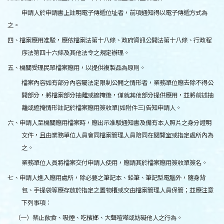
申請人於申請書上註明電子傳遞位址者，前項通知得以電子傳遞方式為
之。
四、檔案應用准駁，應依檔案法第十八條、政府資訊公開法第十八條、行政程
序法第四十六條及其他法令之規定辦理。
五、機關受理民眾檔案應用，以提供複製品為原則。
檔案內容如有部分內容屬法定限制公開之情形者，業務單位應去除不得公
開部分，將檔案部分抽離或遮掩後，僅就其他部分提供應用，並將前述抽
離或遮掩情形註記於檔案應用簽收單(如附件三)告知申請人。
六、申請人至機關應用檔案時，應出示准駁通知書及備有本人照片之身分證明
文件，且由業務單位人員會同檔案管理人員陪同在閱覽室或指定處所內為
之。
業務單位人員將檔案交付申請人使用，應請其於檔案應用簽收單簽名。
七、申請人進入應用處所，除必要之筆記本、鉛筆、筆記型電腦外，隨身背
包、手提袋等應存放於指定之置物櫃或交由檔案管理人員保管；並應注意
下列事項：
（一）禁止飲食、吸煙、吃檳榔、大聲喧嘩或妨礙他人之行為。