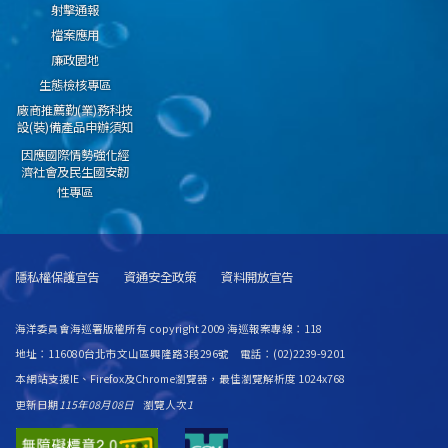
射擊通報
檔案應用
廉政園地
生態檢核專區
廠商推薦勤(業)務科技
設(裝)備產品申辦須知
因應國際情勢強化經
濟社會及民生國安韌
性專區
隱私權保護宣告
資通安全政策
資料開放宣告
海洋委員會海巡署版權所有 copyright 2009 海巡報案專線：118
地址：116080台北市文山區興隆路3段296號 電話：(02)2239-9201
本網站支援IE、Firefox及Chrome瀏覽器，最佳瀏覽解析度 1024x768
更新日期
115年08月08日
瀏覽人次
1