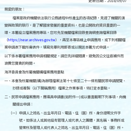
更新日期：
2018/09/07
親愛的朋友：
檔案是政府機關依法執行公務過程中所產生的各項紀錄，見證了機關的演
變與政策的執行，是了解國家發展的重要資料，也是公開政府資訊重要的一
環。本署設立檔案應用專區，您可先至機關檔案目錄查詢網查詢檔案目錄
（
https://near.archives.gov.tw
），再至本專區線上申請應用，或下列相關檔
案申請表下載所需表件，填寫完畢利用郵寄或以親送本署方式申請。
以下係本署檔案應用申請相關規定，請您先詳細閱讀，避免因公文往返補件而
浪費您寶貴的時間。
海洋委員會及所屬機關構檔案應用要點
一、本會及所屬機關(構)為辦理檔案法第十七條至二十一條有關民眾申請閱覽、
抄錄或複製（以下簡稱應用）檔案之作業事項，特訂定本要點。
二、民眾申請檔案應用，應填具申請書(如附件一)或以書面載明下列事項，向機
關提出申請：
（一）申請人之姓名、出生年月日、電話、住（居）所、身分證明文件字
號。如係法人或其他設有管理人或代表人之團體，其名稱、事務所或
營業所及管理人或代表人之姓名、出生年月日、電話、住（居）所。