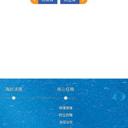
海巡法規
核心任務
維護漁權
救生救難
海域治安