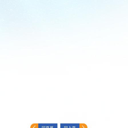
回頁首
回上頁