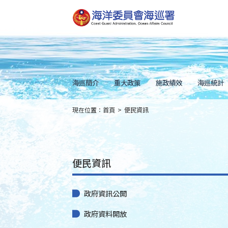
跳
到
主
要
內
容
Skip
to
main
content
海巡簡介
重大政策
施政績效
海巡統計
現在位置：
首頁
>
便民資訊
:::
便民資訊
政府資訊公開
政府資料開放