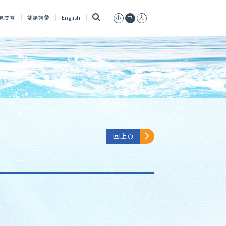
搜
見問答
雙語詞彙
English
小
中
大
尋
回上頁