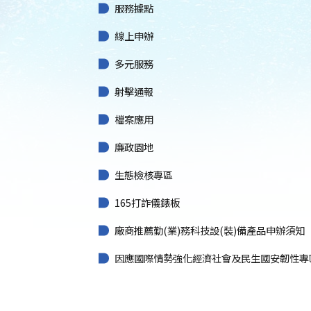
服務據點
線上申辦
多元服務
射擊通報
檔案應用
廉政園地
生態檢核專區
165打詐儀錶板
廠商推薦勤(業)務科技設(裝)備產品申辦須知
因應國際情勢強化經濟社會及民生國安韌性專