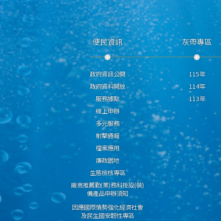
便民資訊
灰帶專區
政府資訊公開
115年
政府資料開放
114年
服務據點
113年
線上申辦
多元服務
射擊通報
檔案應用
廉政園地
生態檢核專區
廠商推薦勤(業)務科技設(裝)
備產品申辦須知
因應國際情勢強化經濟社會
及民生國安韌性專區