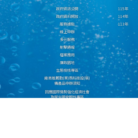
政府資訊公開
115年
政府資料開放
114年
服務據點
113年
線上申辦
多元服務
射擊通報
檔案應用
廉政園地
生態檢核專區
廠商推薦勤(業)務科技設(裝)
備產品申辦須知
因應國際情勢強化經濟社會
及民生國安韌性專區
隱私權保護宣告
資通安全政策
資料開放宣告