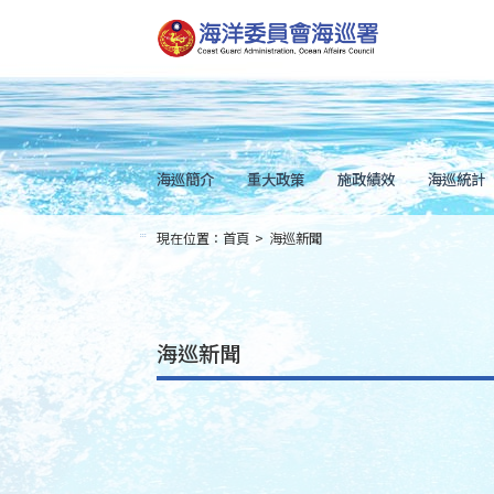
跳
到
主
要
內
容
Skip
to
main
content
海巡簡介
重大政策
施政績效
海巡統計
現在位置：
首頁
>
海巡新聞
:::
海巡新聞