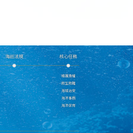
海巡法規
核心任務
維護漁權
救生救難
海域治安
海洋事務
海洋保育