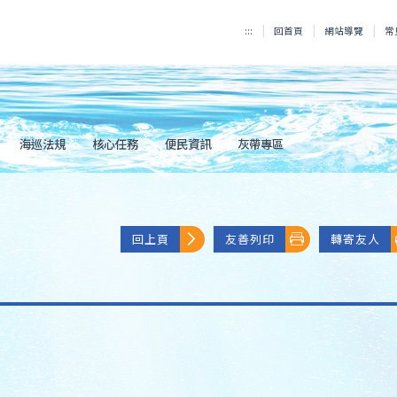
:::
回首頁
網站導覽
常
海巡法規
核心任務
便民資訊
灰帶專區
回上頁
友善列印
轉寄友人