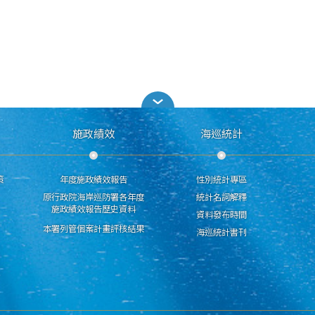
施政績效
海巡統計
策
年度施政績效報告
性別統計專區
原行政院海岸巡防署各年度
統計名詞解釋
施政績效報告歷史資料
資料發布時間
本署列管個案計畫評核結果
海巡統計書刊