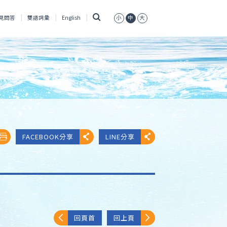
搜
見問答
雙語詞彙
English
小
中
大
尋
FACEBOOK分享
LINE分享
回頁首
回上頁