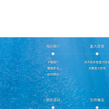
海巡簡介
重大政策
本署簡介
海洋委員會重大政
署徽意涵
本署重大政策
舷側標誌
便民資訊
灰帶專區