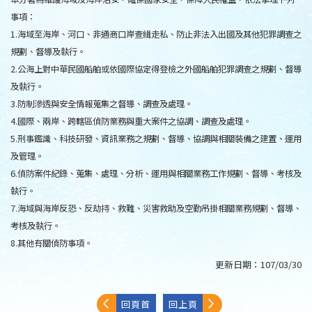
事項：
1.海域至海岸、河口、非通商口岸查緝走私、防止非法入出國及其他犯罪調查之
規劃、督導及執行。
2.公海上對中華民國船舶或依國際協定得登檢之外國船舶犯罪調查之規劃、督導
及執行。
3.防制滲透與安全情報蒐集之督導、調查及處理。
4.國際、兩岸、跨轄區偵防業務與重大案件之協調、調查及處理。
5.刑事鑑識、科技研發、資訊業務之規劃、督導、協調與相關裝備之建置、運用
及管理。
6.偵防案件紀錄、蒐集、處理、分析、運用與相關業務工作規劃、督導、考核及
執行。
7.海域與海岸反恐、反劫持、救難、災害救助及空勤吊掛相關業務規劃、督導、
考核及執行。
8.其他有關偵防事項。
更新日期：
107/03/30
回頁首
回上頁