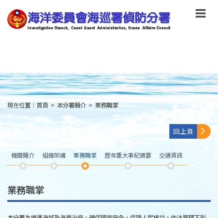
跳
到
主
要
內
容
Skip
to
main
content
現在位置：
首頁
>
本分署簡介
>
業務職掌
:::
回上頁
機關簡介
組織架構
業務職掌
歷年重大事紀摘要
交通資訊
業務職掌
本分署為維護海域及海岸治安，確保國家安全，保障人民權益，依法掌理下列