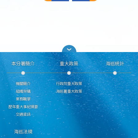
本分署簡介
重大政策
海巡統計
機關簡介
行政院重大政策
組織架構
海巡署重大政策
業務職掌
歷年重大事紀摘要
交通資訊
海巡法規