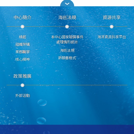
中心簡介
海巡法規
資源共享
緣起
本中心國家賠償事件
海洋資源共享平台
處理情形統計
組織架構
海巡法規
業務職掌
訴願書格式
核心精神
政策推廣
外部活動