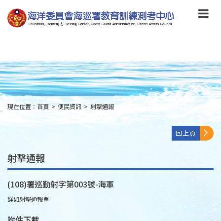
跳
到
主
要
內
容
Skip
to
main
content
現在位置：
首頁
>
便民資訊
>
射擊通報
:::
回上頁
射擊通報
(108)署巡勤射字第003號-海軍
詳如射擊通報單
附件下載