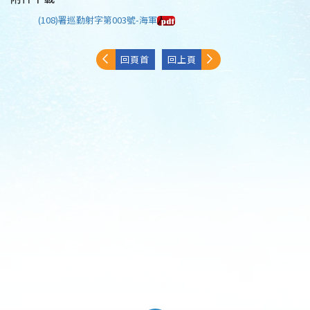
(108)署巡勤射字第003號-海軍
回頁首
回上頁