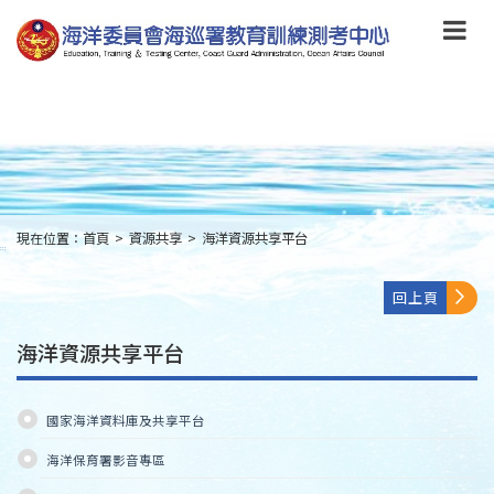
跳
到
主
要
內
容
Skip
to
main
content
現在位置：
首頁
>
資源共享
>
海洋資源共享平台
:::
回上頁
海洋資源共享平台
國家海洋資料庫及共享平台
海洋保育署影音專區