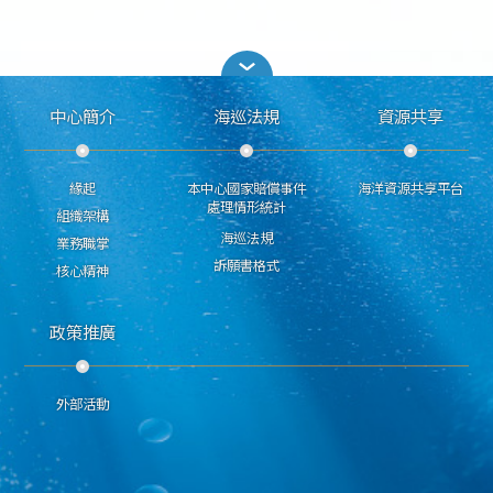
中心簡介
海巡法規
資源共享
緣起
本中心國家賠償事件
海洋資源共享平台
處理情形統計
組織架構
海巡法規
業務職掌
訴願書格式
核心精神
政策推廣
外部活動