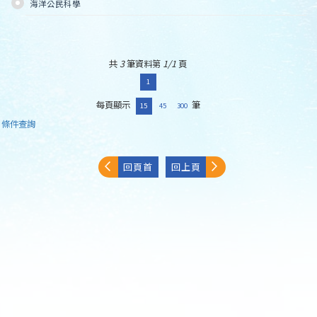
海洋公民科學
共
3
筆資料第
1/1
頁
1
每頁顯示
筆
15
45
300
條件查詢
回頁首
回上頁