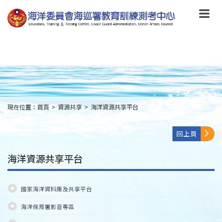
跳
到
主
要
內
容
Skip
to
main
content
現在位置：
首頁
>
資源共享
>
海洋資源共享平台
:::
回上頁
海洋資源共享平台
國家海洋資料庫及共享平台
海洋保育署影音專區