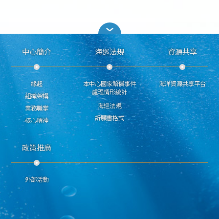
中心簡介
海巡法規
資源共享
緣起
本中心國家賠償事件
海洋資源共享平台
處理情形統計
組織架構
海巡法規
業務職掌
訴願書格式
核心精神
政策推廣
外部活動