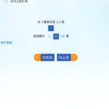
海洋公民科學
共
3
筆資料第
1/1
頁
1
每頁顯示
筆
15
45
300
條件查詢
回頁首
回上頁