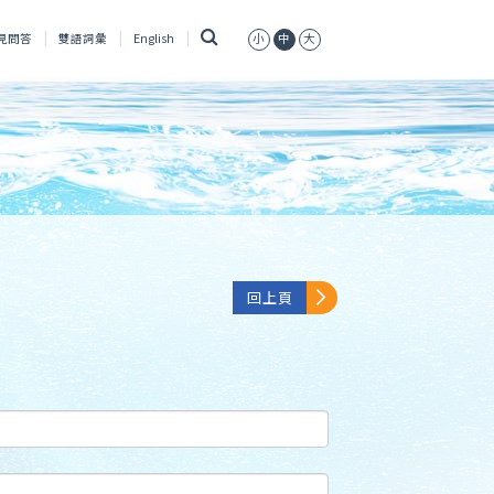
搜
見問答
雙語詞彙
English
小
中
大
尋
回上頁