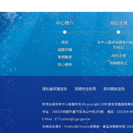
中心簡介
海巡法規
緣起
本中心國家賠償事件處
形統計
組織架構
海巡法規
業務職掌
訴願書格式
核心精神
隱私權保護宣告
資通安全政策
資料開放宣告
教育訓練測考中心版權所有 ©copyright 2009 緊急救難服務專線
地址：338025桃園市蘆竹區海山中街296號 電話：(03)354-49
E-Mail：ETTcenter@cga.gov.tw
本網站支援IE、Firefox及Chrome瀏覽器，最佳瀏覽解析度 1024