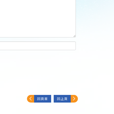
回頁首
回上頁