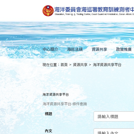
跳
到
主
要
內
容
Skip
to
main
content
中心簡介
海巡法規
資源共享
政策推廣
現在位置：
首頁
>
資源共享
>
海洋資源共享平台
:::
海洋資源共享平台
海洋資源共享平台-條件查詢
標題
內文