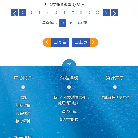
共
267
筆資料第
1/18
頁
1
2
3
4
5
6
7
8
9
10
每頁顯示
筆
15
45
300
回頁首
回上頁
中心簡介
海巡法規
資源共享
緣起
本中心國家賠償事件
海洋資源共享平台
處理情形統計
組織架構
海巡法規
業務職掌
訴願書格式
核心精神
政策推廣