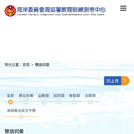
跳
到
主
要
內
容
Skip
to
main
content
現在位置：
首頁
>
雙語詞彙
:::
回上頁
全部
單位名稱
企劃類
巡防類
後勤類
法規類
海域執法英文手冊
雙語詞彙