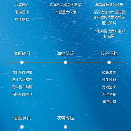
本署簡介
海洋委員會重大政策
年度施政績效報告
署徽意涵
本署重大政策
原行政院海岸巡防署
各年度施政績效報告
舷側標誌
歷史資料
本署列管個案計畫評
核結果
海巡統計
海巡法規
核心任務
性別統計專區
維護漁權
統計名詞解釋
救生救難
資料發布時間
海域治安
海巡統計書刊
海洋事務
海洋保育
便民資訊
灰帶專區