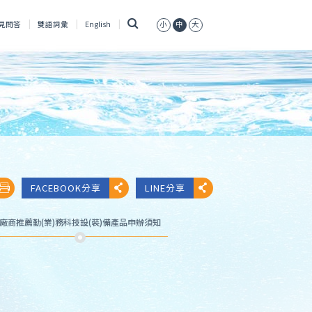
搜
見問答
雙語詞彙
English
小
中
大
尋
FACEBOOK分享
LINE分享
廠商推薦勤(業)務科技設(裝)備產品申辦須知