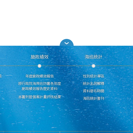
施政績效
海巡統計
策
年度施政績效報告
性別統計專區
原行政院海岸巡防署各年度
統計名詞解釋
施政績效報告歷史資料
資料發布時間
本署列管個案計畫評核結果
海巡統計書刊