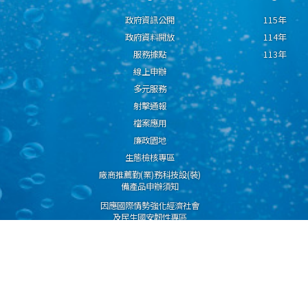
政府資訊公開
115年
政府資料開放
114年
服務據點
113年
線上申辦
多元服務
射擊通報
檔案應用
廉政園地
生態檢核專區
廠商推薦勤(業)務科技設(裝)
備產品申辦須知
因應國際情勢強化經濟社會
及民生國安韌性專區
隱私權保護宣告
資通安全政策
資料開放宣告