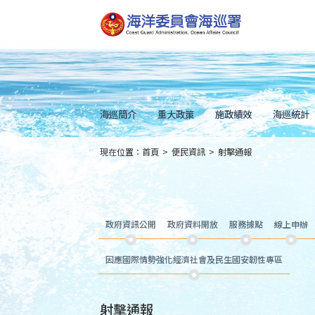
跳
到
主
要
內
容
Skip
to
main
content
海巡簡介
重大政策
施政績效
海巡統計
現在位置：
首頁
>
便民資訊
>
射擊通報
:::
政府資訊公開
政府資料開放
服務據點
線上申辦
因應國際情勢強化經濟社會及民生國安韌性專區
射擊通報