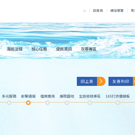
:::
回首頁
網站導覽
常
海巡法規
核心任務
便民資訊
灰帶專區
回上頁
友善列印
多元服務
射擊通報
檔案應用
廉政園地
生態檢核專區
165打詐儀錶板