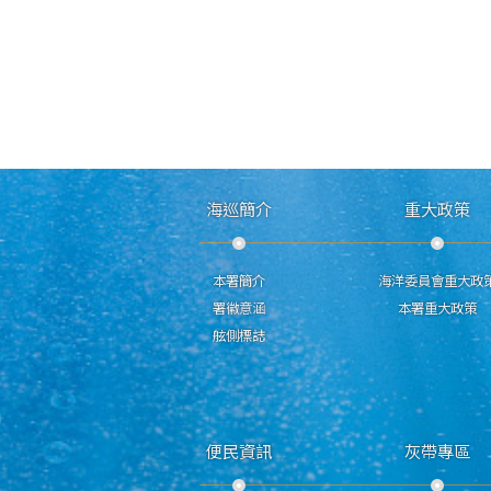
海巡簡介
重大政策
本署簡介
海洋委員會重大政
署徽意涵
本署重大政策
舷側標誌
便民資訊
灰帶專區