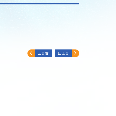
回頁首
回上頁