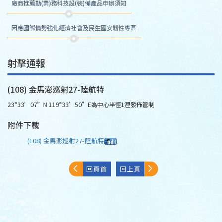
廠商推薦勤(業)務科技設(裝)備產品申辦須知
因應國際情勢強化經濟社會及民生國安韌性專區
射擊通報
(108) 金馬澎巡射27-陸航特
23°33’07”N 119°33’50”E為中心半徑1浬發佈管制
附件下載
(108) 金馬澎巡射27-陸航特
回頁首
回上頁