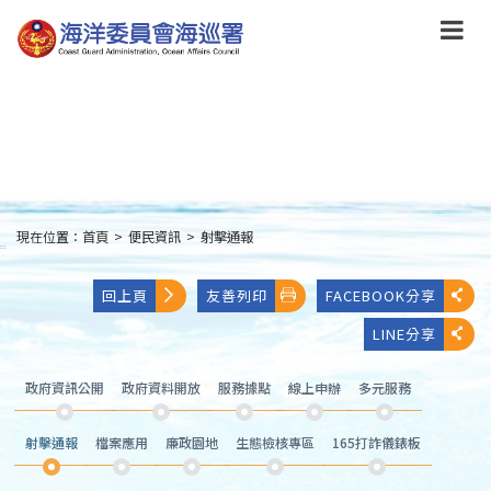
跳
到
主
要
內
容
Skip
to
main
content
現在位置：
首頁
>
便民資訊
>
射擊通報
:::
回上頁
友善列印
FACEBOOK分享
LINE分享
政府資訊公開
政府資料開放
服務據點
線上申辦
多元服務
射擊通報
檔案應用
廉政園地
生態檢核專區
165打詐儀錶板