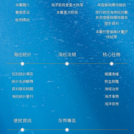
本署簡介
海洋委員會重大政策
年度施政績效報告
署徽意涵
本署重大政策
原行政院海岸巡防署
各年度施政績效報告
舷側標誌
歷史資料
本署列管個案計畫評
核結果
海巡統計
海巡法規
核心任務
性別統計專區
維護漁權
統計名詞解釋
救生救難
資料發布時間
海域治安
海巡統計書刊
海洋事務
海洋保育
便民資訊
灰帶專區