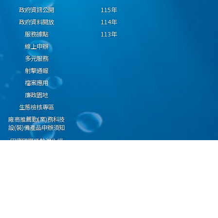
政府資訊公開
115年
政府資料開放
114年
服務據點
113年
線上申辦
多元服務
射擊通報
檔案應用
廉政園地
生態檢核專區
廠商推薦勤(業)務科技
設(裝)備產品申辦須知
因應國際情勢強化經
濟社會及民生國安韌
性專區
隱私權保護宣告
資通安全政策
資料開放宣告