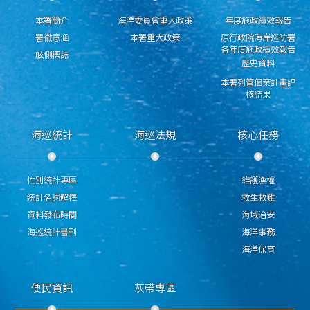
本署簡介
海洋委員會重大政策
年度施政績效報告
署徽意涵
本署重大政策
原行政院海岸巡防署
各年度施政績效報告
舷側標誌
歷史資料
本署列管個案計畫評
核結果
海巡統計
海巡法規
核心任務
性別統計專區
維護漁權
統計名詞解釋
救生救難
資料發布時間
海域治安
海巡統計書刊
海洋事務
海洋保育
便民資訊
灰帶專區