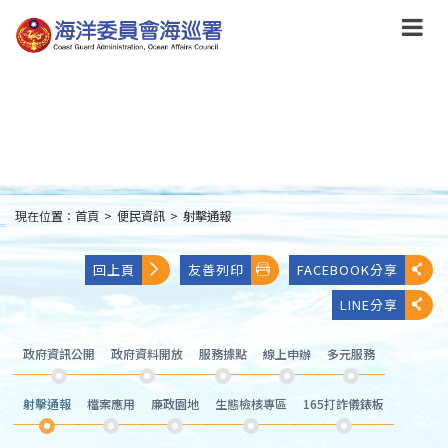
跳
到
主
要
內
容
Skip
to
main
content
現在位置：
首頁
>
便民資訊
>
射擊通報
:::
回上頁
友善列印
FACEBOOK分享
LINE分享
政府資訊公開
政府資料開放
服務據點
線上申辦
多元服務
射擊通報
檔案應用
廉政園地
生態檢核專區
165打詐儀錶板