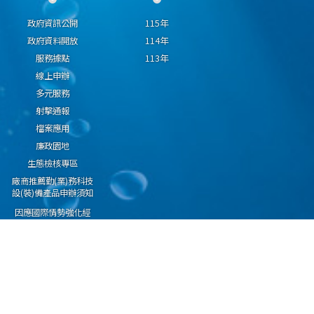
政府資訊公開
115年
政府資料開放
114年
服務據點
113年
線上申辦
多元服務
射擊通報
檔案應用
廉政園地
生態檢核專區
廠商推薦勤(業)務科技
設(裝)備產品申辦須知
因應國際情勢強化經
濟社會及民生國安韌
性專區
隱私權保護宣告
資通安全政策
資料開放宣告