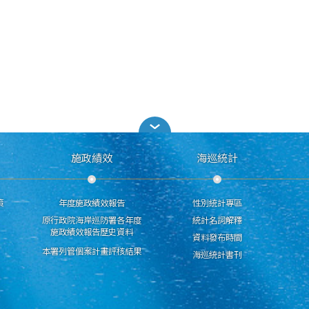
施政績效
海巡統計
策
年度施政績效報告
性別統計專區
原行政院海岸巡防署各年度
統計名詞解釋
施政績效報告歷史資料
資料發布時間
本署列管個案計畫評核結果
海巡統計書刊