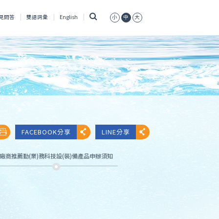
搜
見問答
雙語詞彙
English
小
中
大
尋
FACEBOOK分享
LINE分享
廠商推薦勤(業)務科技設(裝)備產品申辦須知