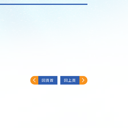
回頁首
回上頁