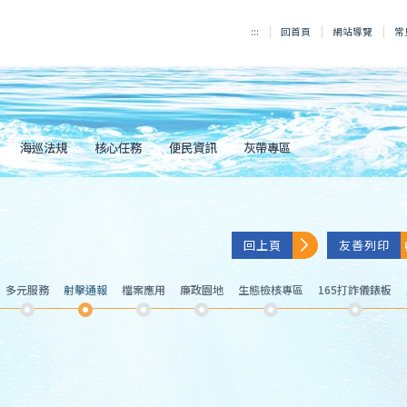
:::
回首頁
網站導覽
常
海巡法規
核心任務
便民資訊
灰帶專區
回上頁
友善列印
多元服務
射擊通報
檔案應用
廉政園地
生態檢核專區
165打詐儀錶板