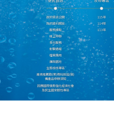
便民資訊
灰帶專區
政府資訊公開
115年
政府資料開放
114年
服務據點
113年
線上申辦
多元服務
射擊通報
檔案應用
廉政園地
生態檢核專區
廠商推薦勤(業)務科技設(裝)
備產品申辦須知
因應國際情勢強化經濟社會
及民生國安韌性專區
隱私權保護宣告
資通安全政策
資料開放宣告