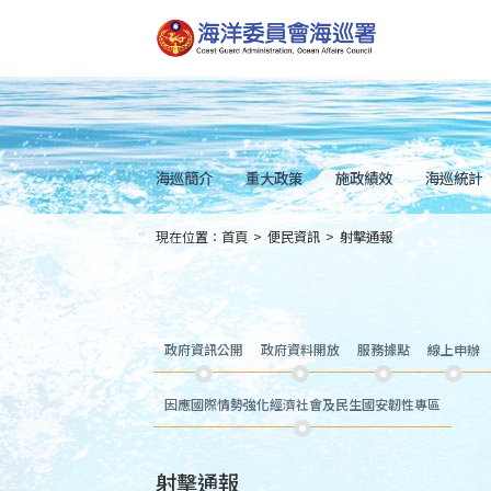
跳
到
主
要
內
容
Skip
to
main
content
海巡簡介
重大政策
施政績效
海巡統計
現在位置：
首頁
>
便民資訊
>
射擊通報
:::
政府資訊公開
政府資料開放
服務據點
線上申辦
因應國際情勢強化經濟社會及民生國安韌性專區
射擊通報