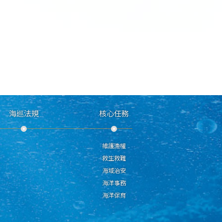
海巡法規
核心任務
維護漁權
救生救難
海域治安
海洋事務
海洋保育