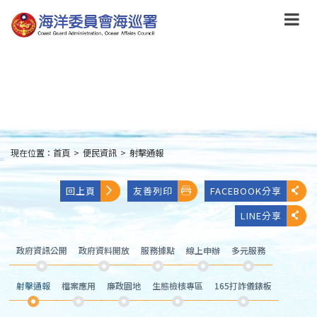
跳
到
主
要
內
容
Skip
to
main
content
現在位置：
首頁
>
便民資訊
>
射擊通報
:::
回上頁
友善列印
FACEBOOK分享
LINE分享
政府資訊公開
政府資料開放
服務據點
線上申辦
多元服務
射擊通報
檔案應用
廉政園地
生態檢核專區
165打詐儀錶板