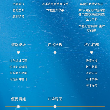
本署簡介
海洋委員會重大政策
年度施政績效報告
署徽意涵
本署重大政策
原行政院海岸巡防署
各年度施政績效報告
舷側標誌
歷史資料
本署列管個案計畫評
核結果
海巡統計
海巡法規
核心任務
性別統計專區
維護漁權
統計名詞解釋
救生救難
資料發布時間
海域治安
海巡統計書刊
海洋事務
海洋保育
便民資訊
灰帶專區