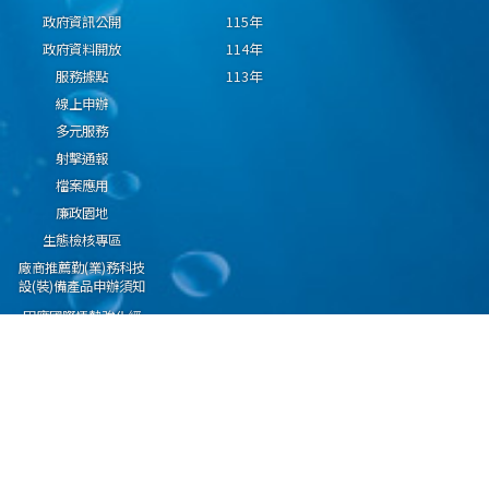
政府資訊公開
115年
政府資料開放
114年
服務據點
113年
線上申辦
多元服務
射擊通報
檔案應用
廉政園地
生態檢核專區
廠商推薦勤(業)務科技
設(裝)備產品申辦須知
因應國際情勢強化經
濟社會及民生國安韌
性專區
隱私權保護宣告
資通安全政策
資料開放宣告