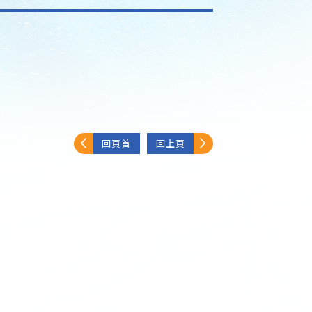
回頁首
回上頁