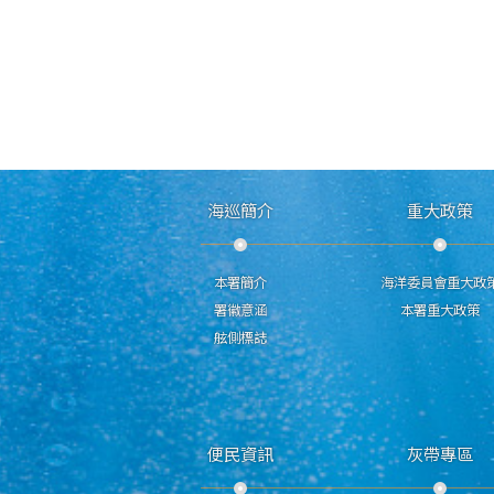
海巡簡介
重大政策
本署簡介
海洋委員會重大政
署徽意涵
本署重大政策
舷側標誌
便民資訊
灰帶專區