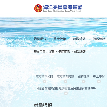
跳
到
主
要
內
容
Skip
to
main
content
海巡簡介
重大政策
施政績效
海巡統計
現在位置：
首頁
>
便民資訊
>
射擊通報
:::
政府資訊公開
政府資料開放
服務據點
線上申辦
因應國際情勢強化經濟社會及民生國安韌性專區
射擊通報