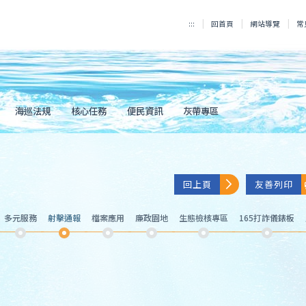
:::
回首頁
網站導覽
常
海巡法規
核心任務
便民資訊
灰帶專區
回上頁
友善列印
多元服務
射擊通報
檔案應用
廉政園地
生態檢核專區
165打詐儀錶板