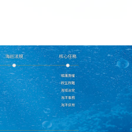
海巡法規
核心任務
維護漁權
救生救難
海域治安
海洋事務
海洋保育