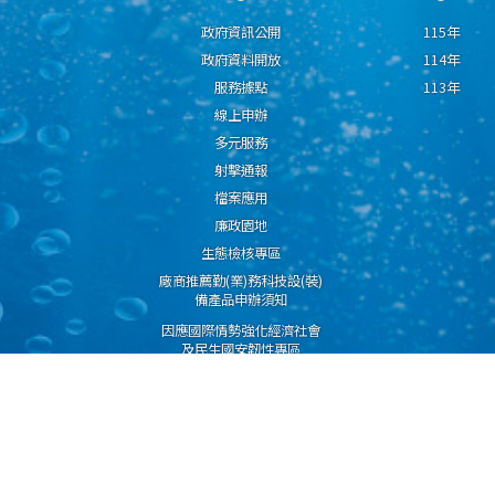
政府資訊公開
115年
政府資料開放
114年
服務據點
113年
線上申辦
多元服務
射擊通報
檔案應用
廉政園地
生態檢核專區
廠商推薦勤(業)務科技設(裝)
備產品申辦須知
因應國際情勢強化經濟社會
及民生國安韌性專區
隱私權保護宣告
資通安全政策
資料開放宣告