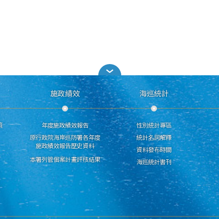
施政績效
海巡統計
策
年度施政績效報告
性別統計專區
原行政院海岸巡防署各年度
統計名詞解釋
施政績效報告歷史資料
資料發布時間
本署列管個案計畫評核結果
海巡統計書刊