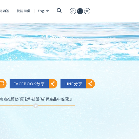
搜
見問答
雙語詞彙
English
小
中
大
尋
FACEBOOK分享
LINE分享
廠商推薦勤(業)務科技設(裝)備產品申辦須知