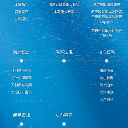
本署簡介
海洋委員會重大政策
年度施政績效報告
署徽意涵
本署重大政策
原行政院海岸巡防署
各年度施政績效報告
舷側標誌
歷史資料
本署列管個案計畫評
核結果
海巡統計
海巡法規
核心任務
性別統計專區
維護漁權
統計名詞解釋
救生救難
資料發布時間
海域治安
海巡統計書刊
海洋事務
海洋保育
便民資訊
灰帶專區