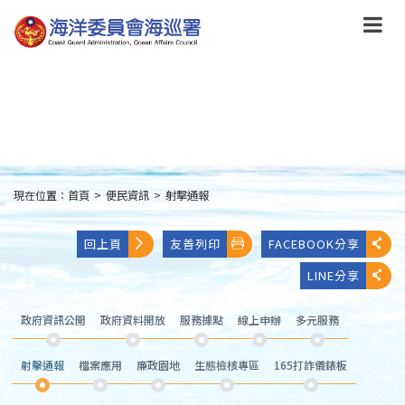
跳
到
主
要
內
容
Skip
to
main
content
現在位置：
首頁
>
便民資訊
>
射擊通報
:::
回上頁
友善列印
FACEBOOK分享
LINE分享
政府資訊公開
政府資料開放
服務據點
線上申辦
多元服務
射擊通報
檔案應用
廉政園地
生態檢核專區
165打詐儀錶板