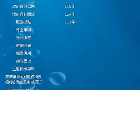
政府資訊公開
115年
政府資料開放
114年
服務據點
113年
線上申辦
多元服務
射擊通報
檔案應用
廉政園地
生態檢核專區
廠商推薦勤(業)務科技
設(裝)備產品申辦須知
因應國際情勢強化經
濟社會及民生國安韌
性專區
隱私權保護宣告
資通安全政策
資料開放宣告