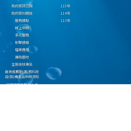
政府資訊公開
115年
政府資料開放
114年
服務據點
113年
線上申辦
多元服務
射擊通報
檔案應用
廉政園地
生態檢核專區
廠商推薦勤(業)務科技
設(裝)備產品申辦須知
因應國際情勢強化經
濟社會及民生國安韌
性專區
隱私權保護宣告
資通安全政策
資料開放宣告