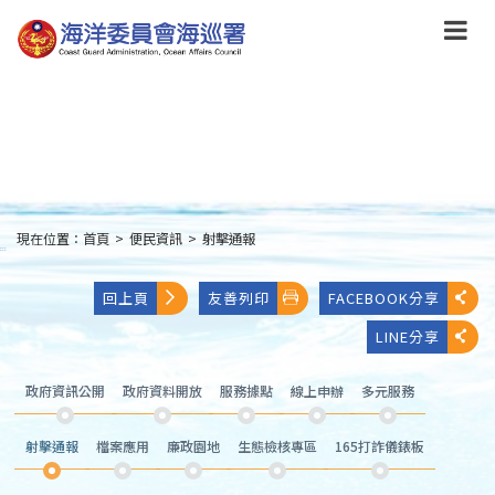
跳
到
主
要
內
容
Skip
to
main
content
現在位置：
首頁
>
便民資訊
>
射擊通報
:::
回上頁
友善列印
FACEBOOK分享
LINE分享
政府資訊公開
政府資料開放
服務據點
線上申辦
多元服務
射擊通報
檔案應用
廉政園地
生態檢核專區
165打詐儀錶板