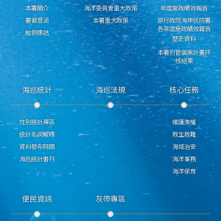
本署簡介
海洋委員會重大政策
年度施政績效報告
署徽意涵
本署重大政策
原行政院海岸巡防署
各年度施政績效報告
舷側標誌
歷史資料
本署列管個案計畫評
核結果
海巡統計
海巡法規
核心任務
性別統計專區
維護漁權
統計名詞解釋
救生救難
資料發布時間
海域治安
海巡統計書刊
海洋事務
海洋保育
便民資訊
灰帶專區