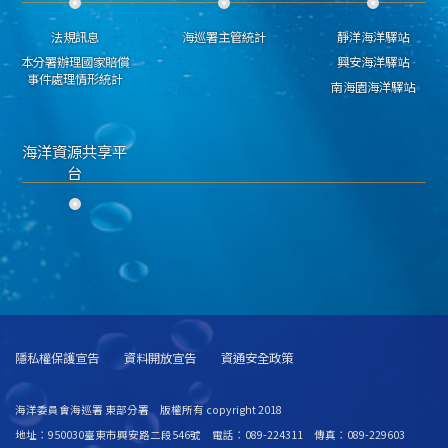
法規訊息
海巡署主管統計
靜洋海洋驛站
本分署辦理國家賠償
興安海洋驛站
事件處理情形統計
南海園海洋驛站
海洋資源共享平
台
隱私權保護宣告
資料開放宣告
資通安全政策
海洋委員會海巡署 東部分署 版權所有 copyright 2018
地址：950030臺東市興安路二段546號 電話：089-224311 傳真：089-229603