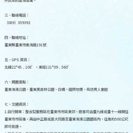
升民眾的愛海意識。
三、聯絡電話：
（089）359392
四、聯絡地址：
臺東縣臺東市南海路191號
五、GPS 資訊：
北緯22°45﹑108’，東經121°09﹑560’
六、周圍景點：
臺東海濱公園、臺東黑森林公園、白橋、國際地標、帛琉男人會館
七、交通資訊：
1.自行開車：整合型服務區在臺東市市區東郊，遊客可由臺九線或臺十一線開往
臺東市市區後，再由中正路或是大同路至臺東海濱公園園區內，往南約500公尺
即可抵達。