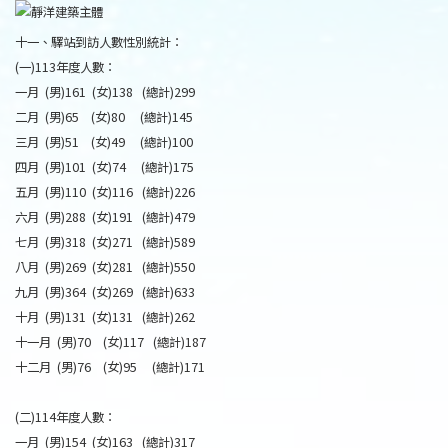
十一、驛站到訪人數性別統計：
(一)113年度人數：
一月 (男)161 (女)138 (總計)299
二月 (男)65 (女)80 (總計)145
三月 (男)51 (女)49 (總計)100
四月 (男)101 (女)74 (總計)175
五月 (男)110 (女)116 (總計)226
六月 (男)288 (女)191 (總計)479
七月 (男)318 (女)271 (總計)589
八月 (男)269 (女)281 (總計)550
九月 (男)364 (女)269 (總計)633
十月 (男)131 (女)131 (總計)262
十一月 (男)70 (女)117 (總計)187
十二月 (男)76 (女)95 (總計)171
(二)114年度人數：
一月 (男)154 (女)163 (總計)317