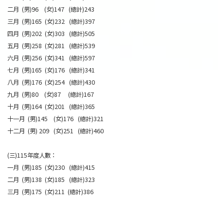
二月 (男)96 (女)147 (總計)243
三月 (男)165 (女)232 (總計)397
四月 (男)202 (女)303 (總計)505
五月 (男)258 (女)281 (總計)539
六月 (男)256 (女)341 (總計)597
七月 (男)165 (女)176 (總計)341
八月 (男)176 (女)254 (總計)430
九月 (男)80 (女)87 (總計)167
十月 (男)164 (女)201 (總計)365
十一月 (男)145 (女)176 (總計)321
十二月 (男) 209 (女)251 (總計)460
(三)115年度人數：
一月 (男)185 (女)230 (總計)415
二月 (男)138 (女)185 (總計)323
三月 (男)175 (女)211 (總計)386