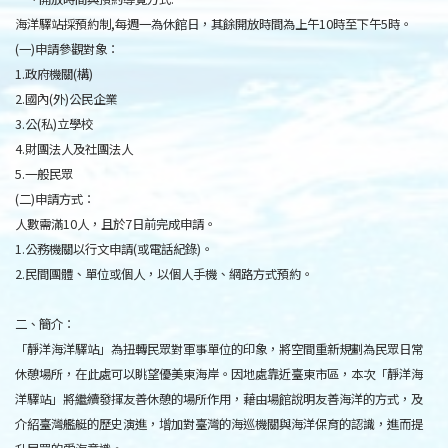
海洋驛站採預約制,每週一為休館日，其餘開放時間為上午10時至下午5時。
(一)申請參觀對象：
1.政府機關(構)
2.國內(外)公民企業
3.公(私)立學校
4.財團法人及社團法人
5.一般民眾
(二)申請方式：
人數需滿10人，且於7日前完成申請。
1.公務機關以行文申請(或電話紀錄)。
2.民間團體、單位或個人，以個人手機、網路方式預約。
二、簡介：
「靜洋海洋驛站」為扭轉民眾對軍事單位的印象，將空間重新規劃為民眾日常
休憩場所，在此處可以眺望優美東海岸。因地處靠近臺東市區，本次「靜洋海
洋驛站」將繼續發揮友善休憩的場所作用，藉由場館說明友善海洋的方式，及
介紹臺灣艦艇的歷史演進，增加對臺灣的海巡機關與海洋保育的認識，進而提