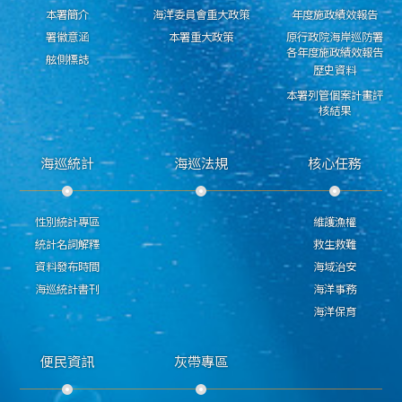
本署簡介
海洋委員會重大政策
年度施政績效報告
署徽意涵
本署重大政策
原行政院海岸巡防署
各年度施政績效報告
舷側標誌
歷史資料
本署列管個案計畫評
核結果
海巡統計
海巡法規
核心任務
性別統計專區
維護漁權
統計名詞解釋
救生救難
資料發布時間
海域治安
海巡統計書刊
海洋事務
海洋保育
便民資訊
灰帶專區