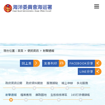
跳
到
主
要
內
容
Skip
to
main
content
現在位置：
首頁
>
便民資訊
>
射擊通報
:::
回上頁
友善列印
FACEBOOK分享
LINE分享
政府資訊公開
政府資料開放
服務據點
線上申辦
多元服務
射擊通報
檔案應用
廉政園地
生態檢核專區
165打詐儀錶板