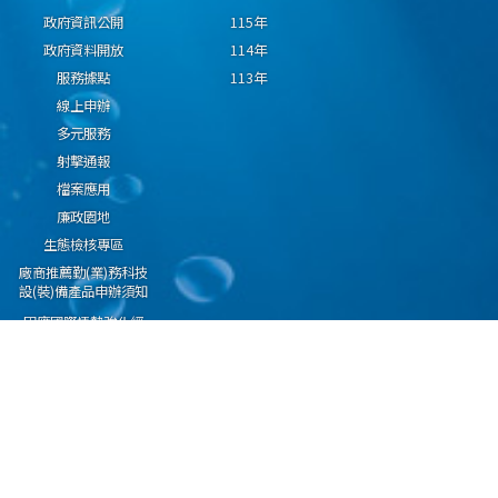
政府資訊公開
115年
政府資料開放
114年
服務據點
113年
線上申辦
多元服務
射擊通報
檔案應用
廉政園地
生態檢核專區
廠商推薦勤(業)務科技
設(裝)備產品申辦須知
因應國際情勢強化經
濟社會及民生國安韌
性專區
隱私權保護宣告
資通安全政策
資料開放宣告