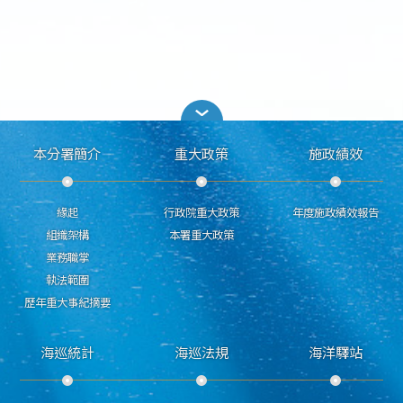
本分署簡介
重大政策
施政績效
緣起
行政院重大政策
年度施政績效報告
組織架構
本署重大政策
業務職掌
執法範圍
歷年重大事紀摘要
海巡統計
海巡法規
海洋驛站