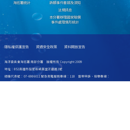
海巡署統計
訴願事件書類及須知
法規訊息
本分署辦理國家賠償
事件處理情形統計
隱私權保護宣告
資通安全政策
資料開放宣告
海洋委員會海巡署 南部分署 版權所有 Copyright 2009
地址：852高雄市茄萣區崎漏里正遠路1號
總機代表號：07-6986011 緊急救難服務專線：118 督察申訴、檢舉專線：
0800700003
E-Mail：southmaster@cga.gov.tw 傳真號碼：07-6989407
建議使用 IE6.0 或 Firefox2.0 以上瀏覽器，最佳瀏覽解析度 1024x768
若您無法讀取PDF格式文件，請
點選下載 Acrobat Reader 安裝程式