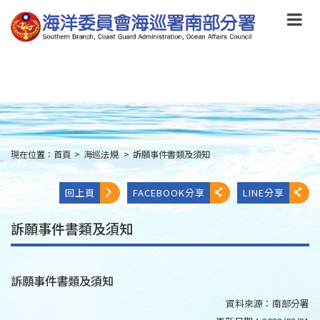
跳
到
主
要
內
容
Skip
to
main
content
現在位置：
首頁
>
海巡法規
>
訴願事件書類及須知
:::
回上頁
FACEBOOK分享
LINE分享
訴願事件書類及須知
訴願事件書類及須知
資料來源：
南部分署