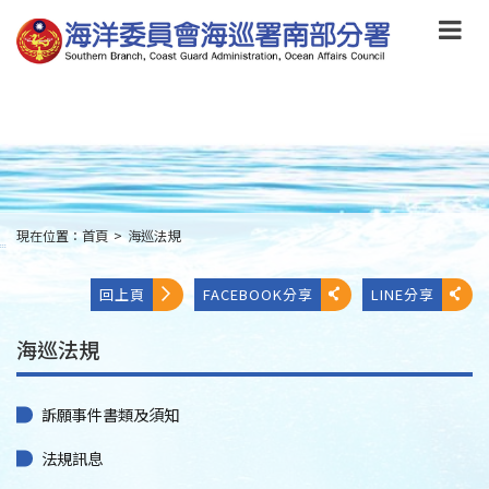
跳
到
主
要
內
容
Skip
to
main
content
現在位置：
首頁
>
海巡法規
:::
回上頁
FACEBOOK分享
LINE分享
海巡法規
訴願事件書類及須知
法規訊息