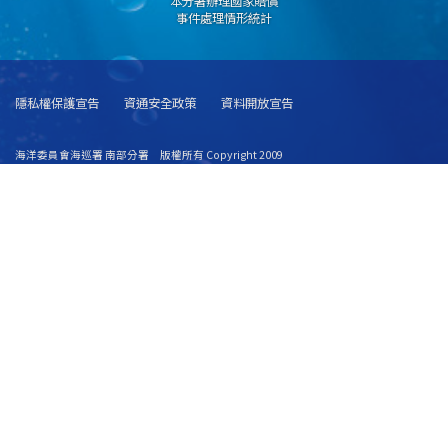
本分署辦理國家賠償
事件處理情形統計
隱私權保護宣告
資通安全政策
資料開放宣告
海洋委員會海巡署 南部分署 版權所有 Copyright 2009
地址：852高雄市茄萣區崎漏里正遠路1號
總機代表號：07-6986011 緊急救難服務專線：118 督察申訴、檢舉專線：
0800700003
E-Mail：southmaster@cga.gov.tw 傳真號碼：07-6989407
建議使用 IE6.0 或 Firefox2.0 以上瀏覽器，最佳瀏覽解析度 1024x768
若您無法讀取PDF格式文件，請
點選下載 Acrobat Reader 安裝程式