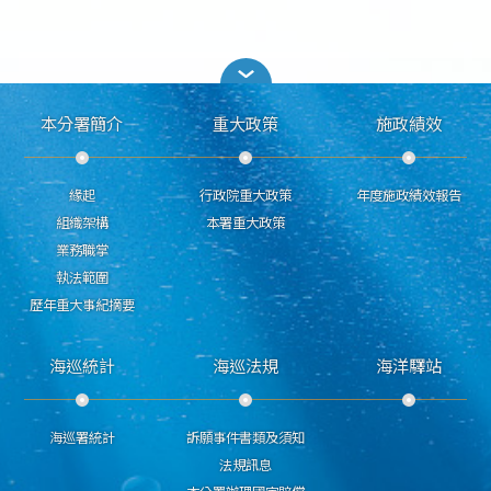
本分署簡介
重大政策
施政績效
緣起
行政院重大政策
年度施政績效報告
組織架構
本署重大政策
業務職掌
執法範圍
歷年重大事紀摘要
海巡統計
海巡法規
海洋驛站
海巡署統計
訴願事件書類及須知
法規訊息