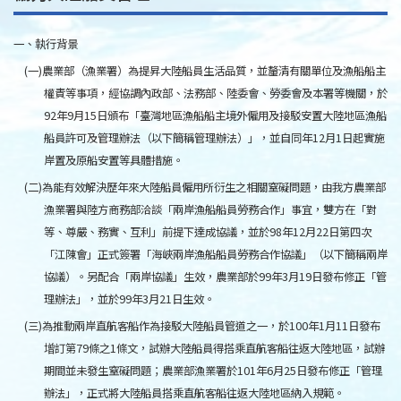
一、執行背景
(一)農業部（漁業署）為提昇大陸船員生活品質，並釐清有關單位及漁船船主
權責等事項，經協調內政部、法務部、陸委會、勞委會及本署等機關，於
92年9月15日頒布「臺灣地區漁船船主境外僱用及接駁安置大陸地區漁船
船員許可及管理辦法（以下簡稱管理辦法）」，並自同年12月1日起實施
岸置及原船安置等具體措施。
(二)為能有效解決歷年來大陸船員僱用所衍生之相關窒礙問題，由我方農業部
漁業署與陸方商務部洽談「兩岸漁船船員勞務合作」事宜，雙方在「對
等、尊嚴、務實、互利」前提下達成協議，並於98年12月22日第四次
「江陳會」正式簽署「海峽兩岸漁船船員勞務合作協議」（以下簡稱兩岸
協議）。另配合「兩岸協議」生效，農業部於99年3月19日發布修正「管
理辦法」，並於99年3月21日生效。
(三)為推動兩岸直航客船作為接駁大陸船員管道之一，於100年1月11日發布
增訂第79條之1條文，試辦大陸船員得搭乘直航客船往返大陸地區，試辦
期間並未發生窒礙問題；農業部漁業署於101年6月25日發布修正「管理
辦法」，正式將大陸船員搭乘直航客船往返大陸地區納入規範。