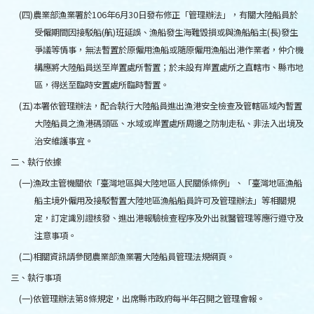
(四)農業部漁業署於106年6月30日發布修正「管理辦法」，有關大陸船員於
受僱期間因接駁船(航)班延誤、漁船發生海難毀損或與漁船船主(長)發生
爭議等情事，無法暫置於原僱用漁船或隨原僱用漁船出港作業者，仲介機
構應將大陸船員送至岸置處所暫置；於未設有岸置處所之直轄市、縣市地
區，得送至臨時安置處所臨時暫置。
(五)本署依管理辦法，配合執行大陸船員進出漁港安全檢查及管轄區域內暫置
大陸船員之漁港碼頭區、水域或岸置處所周邊之防制走私、非法入出境及
治安維護事宜。
二、執行依據
(一)漁政主管機關依「臺灣地區與大陸地區人民關係條例」、「臺灣地區漁船
船主境外僱用及接駁暫置大陸地區漁船船員許可及管理辦法」等相關規
定，訂定識別證核發、進出港報驗檢查程序及外出就醫管理等應行遵守及
注意事項。
(二)相關資訊請參閱農業部漁業署大陸船員管理法規網頁。
三、執行事項
(一)依管理辦法第8條規定，出席縣市政府每半年召開之管理會報。