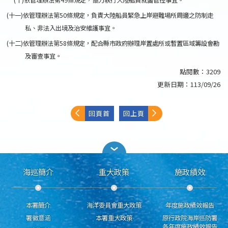
(十)依管理辦法第49條規定，協力執行大陸船員就醫管控事宜。
(十一)依管理辦法第50條規定，負責大陸船員緊急上岸避難場所周邊之防制走
私、非法入出境及治安維護事宜。
(十二)依管理辦法第58條規定，配合縣市政府辦理岸置處所或暫置區域籌設會勘
及審查事宜。
點閱數：
3209
更新日期：
113/09/26
回頁首
回上頁
海巡簡介
重大政策
施政績效
本署簡介
海洋委員會重大政策
年度施政績效報告
署徽意涵
本署重大政策
原行政院海岸巡防署
各年度施政績效報告