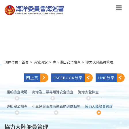
跳
到
主
要
內
容
Skip
to
main
content
現在位置：
首頁
>
海域治安
>
壹、港口安全檢查
>
協力大陸船員管理
:::
回上頁
FACEBOOK分享
LINE分享
船舶檢查說明
商港及工業專用港安全檢查
漁港安全檢查
遊艇安全檢查
小三通與兩岸海運直航巡防勤務
協力大陸船員管理
協力大陸船員管理