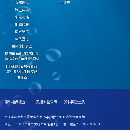
服務據點
113年
線上申辦
多元服務
射擊通報
檔案應用
廉政園地
生態檢核專區
廠商推薦勤(業)務科技
設(裝)備產品申辦須知
因應國際情勢強化經
濟社會及民生國安韌
性專區
隱私權保護宣告
資通安全政策
資料開放宣告
海洋委員會海巡署版權所有 copyright 2009 海巡報案專線：118
地址：116080台北市文山區興隆路3段296號 電話：(02)2239-9201