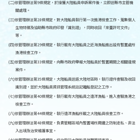
(二)依管理辦法第9條規定，於接獲大陸船員申訴案件後，立即送縣市主管機
關處理。
(三)依管理辦法第28條規定，對大陸船員執行第一次進港檢查工作、蒐集個人
生物特徵及協助縣市政府印發「識別證」，同時收回「來臺許可文件」
等。
(四)依管理辦法第29條規定，執行載有大陸船員之近海漁船進出設有暫置處所
漁港檢查工作。
(五)依管理辦法第33條規定，向縣市政府舉報大陸船員於暫置期間之相關違規
案件。
(六)依管理辦法第35條規定，大陸船員送返大陸地區時，執行證件查驗及收回
識別證，並於大陸船員資訊管理系統註記離船登記之工作。
(七)依管理辦法第40條規定，執行載有大陸船員之遠洋漁船，進入查驗漁港之
檢查工作。
(八)依管理辦法第44條規定，執行遠洋漁船所載之大陸船員檢查工作。
(九)依管理辦法第48條規定，負責管轄區域內暫置場所周邊之防制走私、非法
入出境及治安維護事宜。