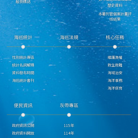
舷側標誌
歷史資料
本署列管個案計畫評
核結果
海巡統計
海巡法規
核心任務
性別統計專區
維護漁權
統計名詞解釋
救生救難
資料發布時間
海域治安
海巡統計書刊
海洋事務
海洋保育
便民資訊
灰帶專區
政府資訊公開
115年
政府資料開放
114年