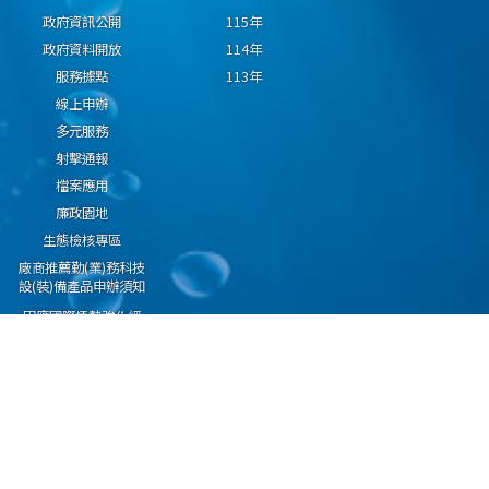
政府資訊公開
115年
政府資料開放
114年
服務據點
113年
線上申辦
多元服務
射擊通報
檔案應用
廉政園地
生態檢核專區
廠商推薦勤(業)務科技
設(裝)備產品申辦須知
因應國際情勢強化經
濟社會及民生國安韌
性專區
隱私權保護宣告
資通安全政策
資料開放宣告