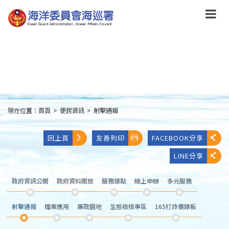
跳
到
主
要
內
容
Skip
to
main
content
現在位置：
首頁
>
便民資訊
>
射擊通報
:::
回上頁
友善列印
FACEBOOK分享
LINE分享
政府資訊公開
政府資料開放
服務據點
線上申辦
多元服務
射擊通報
檔案應用
廉政園地
生態檢核專區
165打詐儀錶板