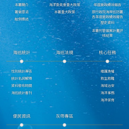
本署簡介
海洋委員會重大政策
年度施政績效報告
署徽意涵
本署重大政策
原行政院海岸巡防署
各年度施政績效報告
舷側標誌
歷史資料
本署列管個案計畫評
核結果
海巡統計
海巡法規
核心任務
性別統計專區
維護漁權
統計名詞解釋
救生救難
資料發布時間
海域治安
海巡統計書刊
海洋事務
海洋保育
便民資訊
灰帶專區