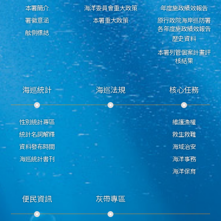
本署簡介
海洋委員會重大政策
年度施政績效報告
署徽意涵
本署重大政策
原行政院海岸巡防署
各年度施政績效報告
舷側標誌
歷史資料
本署列管個案計畫評
核結果
海巡統計
海巡法規
核心任務
性別統計專區
維護漁權
統計名詞解釋
救生救難
資料發布時間
海域治安
海巡統計書刊
海洋事務
海洋保育
便民資訊
灰帶專區