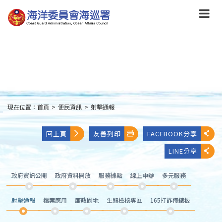
跳
到
主
要
內
容
Skip
to
main
content
現在位置：
首頁
>
便民資訊
>
射擊通報
:::
回上頁
友善列印
FACEBOOK分享
LINE分享
政府資訊公開
政府資料開放
服務據點
線上申辦
多元服務
射擊通報
檔案應用
廉政園地
生態檢核專區
165打詐儀錶板