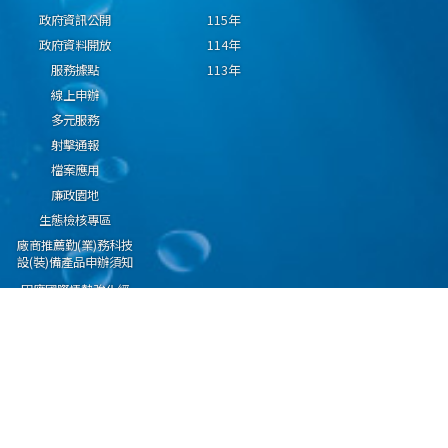
政府資訊公開
115年
政府資料開放
114年
服務據點
113年
線上申辦
多元服務
射擊通報
檔案應用
廉政園地
生態檢核專區
廠商推薦勤(業)務科技
設(裝)備產品申辦須知
因應國際情勢強化經
濟社會及民生國安韌
性專區
隱私權保護宣告
資通安全政策
資料開放宣告