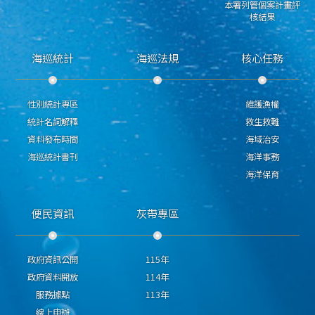
本署列管個案計畫評
核結果
海巡統計
海巡法規
核心任務
性別統計專區
維護漁權
統計名詞解釋
救生救難
資料發布時間
海域治安
海巡統計書刊
海洋事務
海洋保育
便民資訊
灰帶專區
政府資訊公開
115年
政府資料開放
114年
服務據點
113年
線上申辦