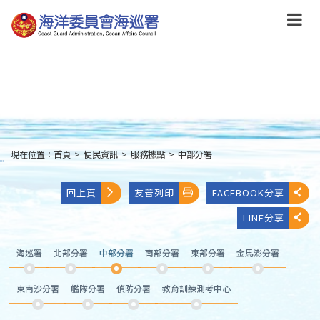
跳
到
主
要
內
容
Skip
to
main
content
現在位置：
首頁
>
便民資訊
>
服務據點
>
中部分署
:::
回上頁
友善列印
FACEBOOK分享
LINE分享
海巡署
北部分署
中部分署
南部分署
東部分署
金馬澎分署
東南沙分署
艦隊分署
偵防分署
教育訓練測考中心