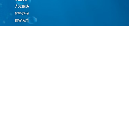
多元服務
射擊通報
檔案應用
廉政園地
生態檢核專區
廠商推薦勤(業)務科技
設(裝)備產品申辦須知
因應國際情勢強化經
濟社會及民生國安韌
性專區
隱私權保護宣告
資通安全政策
資料開放宣告
海洋委員會海巡署版權所有 copyright 2009 海巡報案專線：118
地址：116080台北市文山區興隆路3段296號 電話：(02)2239-9201
本網站支援IE、Firefox及Chrome瀏覽器，最佳瀏覽解析度 1024x768
更新日期
115年08月08日
瀏覽人次
67076422