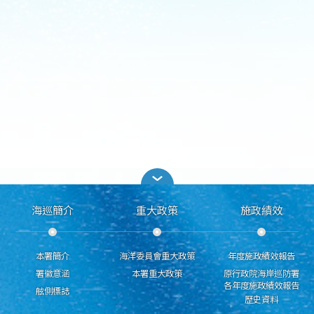
海巡簡介
重大政策
施政績效
本署簡介
海洋委員會重大政策
年度施政績效報告
署徽意涵
本署重大政策
原行政院海岸巡防署
各年度施政績效報告
舷側標誌
歷史資料