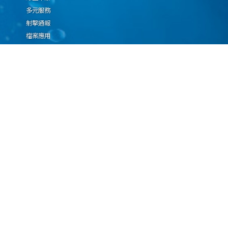
多元服務
射擊通報
檔案應用
廉政園地
生態檢核專區
廠商推薦勤(業)務科技
設(裝)備產品申辦須知
因應國際情勢強化經
濟社會及民生國安韌
性專區
隱私權保護宣告
資通安全政策
資料開放宣告
海洋委員會海巡署版權所有 copyright 2009 海巡報案專線：118
地址：116080台北市文山區興隆路3段296號 電話：(02)2239-9201
本網站支援IE、Firefox及Chrome瀏覽器，最佳瀏覽解析度 1024x768
更新日期
115年08月08日
瀏覽人次
1