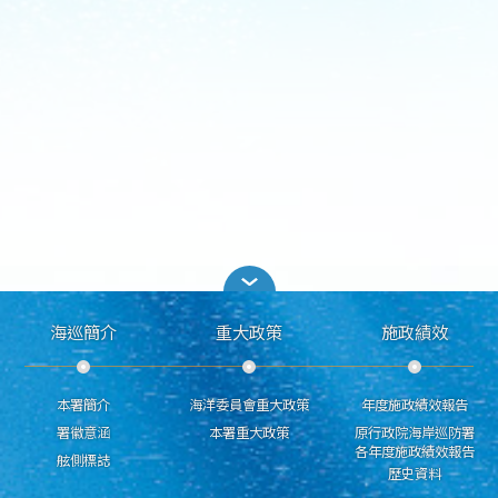
海巡簡介
重大政策
施政績效
本署簡介
海洋委員會重大政策
年度施政績效報告
署徽意涵
本署重大政策
原行政院海岸巡防署
各年度施政績效報告
舷側標誌
歷史資料