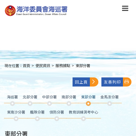
跳
到
主
要
內
容
Skip
to
main
content
現在位置：
首頁
>
便民資訊
>
服務據點
>
東部分署
:::
回上頁
友善列印
海巡署
北部分署
中部分署
南部分署
東部分署
金馬澎分署
東南沙分署
艦隊分署
偵防分署
教育訓練測考中心
東部分署