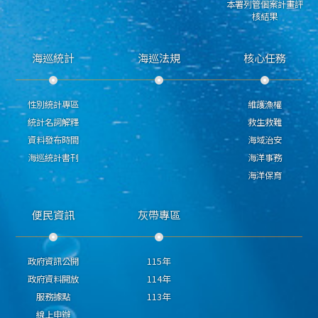
本署列管個案計畫評
核結果
海巡統計
海巡法規
核心任務
性別統計專區
維護漁權
統計名詞解釋
救生救難
資料發布時間
海域治安
海巡統計書刊
海洋事務
海洋保育
便民資訊
灰帶專區
政府資訊公開
115年
政府資料開放
114年
服務據點
113年
線上申辦