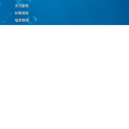
多元服務
射擊通報
檔案應用
廉政園地
生態檢核專區
廠商推薦勤(業)務科技
設(裝)備產品申辦須知
因應國際情勢強化經
濟社會及民生國安韌
性專區
隱私權保護宣告
資通安全政策
資料開放宣告
海洋委員會海巡署版權所有 copyright 2009 海巡報案專線：118
地址：116080台北市文山區興隆路3段296號 電話：(02)2239-9201
本網站支援IE、Firefox及Chrome瀏覽器，最佳瀏覽解析度 1024x768
更新日期
115年08月06日
瀏覽人次
1