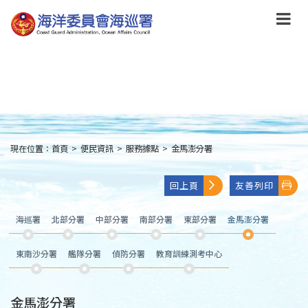
跳
到
主
要
內
容
Skip
to
main
content
現在位置：
首頁
>
便民資訊
>
服務據點
>
金馬澎分署
:::
回上頁
友善列印
海巡署
北部分署
中部分署
南部分署
東部分署
金馬澎分署
東南沙分署
艦隊分署
偵防分署
教育訓練測考中心
金馬澎分署