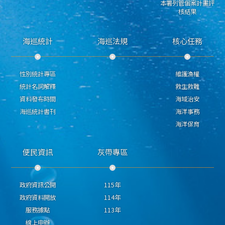
本署列管個案計畫評
核結果
海巡統計
海巡法規
核心任務
性別統計專區
維護漁權
統計名詞解釋
救生救難
資料發布時間
海域治安
海巡統計書刊
海洋事務
海洋保育
便民資訊
灰帶專區
政府資訊公開
115年
政府資料開放
114年
服務據點
113年
線上申辦