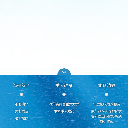
海巡簡介
重大政策
施政績效
本署簡介
海洋委員會重大政策
年度施政績效報告
署徽意涵
本署重大政策
原行政院海岸巡防署
各年度施政績效報告
舷側標誌
歷史資料