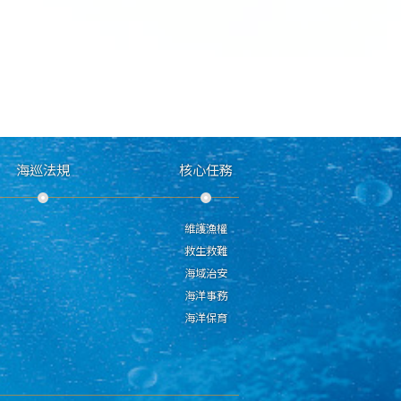
海巡法規
核心任務
維護漁權
救生救難
海域治安
海洋事務
海洋保育