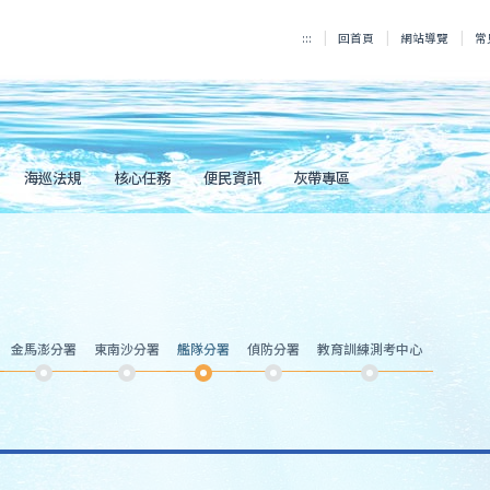
:::
回首頁
網站導覽
常
海巡法規
核心任務
便民資訊
灰帶專區
金馬澎分署
東南沙分署
艦隊分署
偵防分署
教育訓練測考中心