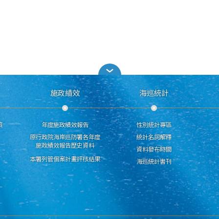
施政績效
海巡統計
策
年度施政績效報告
性別統計專區
原行政院海岸巡防署各年度
統計名詞解釋
施政績效報告歷史資料
資料發布時間
本署列管個案計畫評核結果
海巡統計書刊