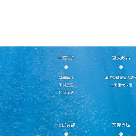
海巡簡介
重大政策
本署簡介
海洋委員會重大政
署徽意涵
本署重大政策
舷側標誌
便民資訊
灰帶專區