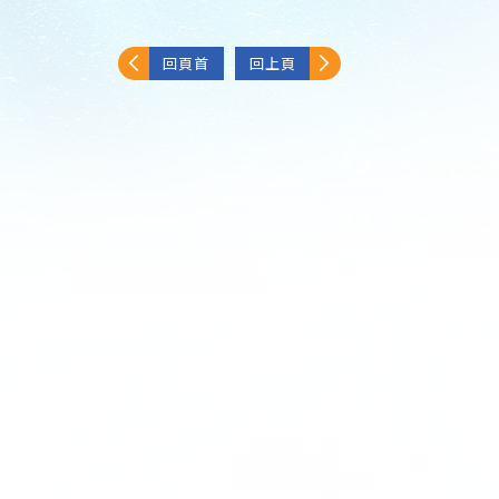
回頁首
回上頁