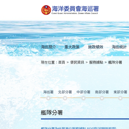
跳
到
主
要
內
容
Skip
to
main
content
海巡簡介
重大政策
施政績效
海巡統計
現在位置：
首頁
>
便民資訊
>
服務據點
>
艦隊分署
:::
海巡署
北部分署
中部分署
南部分署
東部分署
艦隊分署
艦隊分署及所屬單位服務據點-PDF檔(另開新視窗)