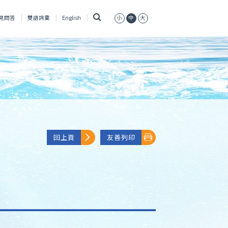
搜
見問答
雙語詞彙
English
小
中
大
尋
回上頁
友善列印