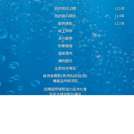
政府資訊公開
115年
政府資料開放
114年
服務據點
113年
線上申辦
多元服務
射擊通報
檔案應用
廉政園地
生態檢核專區
廠商推薦勤(業)務科技設(裝)
備產品申辦須知
因應國際情勢強化經濟社會
及民生國安韌性專區
隱私權保護宣告
資通安全政策
資料開放宣告