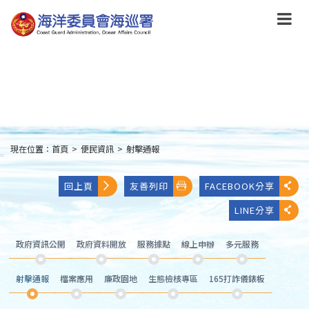
跳
到
主
要
內
容
Skip
to
main
content
現在位置：
首頁
>
便民資訊
>
射擊通報
:::
回上頁
友善列印
FACEBOOK分享
LINE分享
政府資訊公開
政府資料開放
服務據點
線上申辦
多元服務
射擊通報
檔案應用
廉政園地
生態檢核專區
165打詐儀錶板