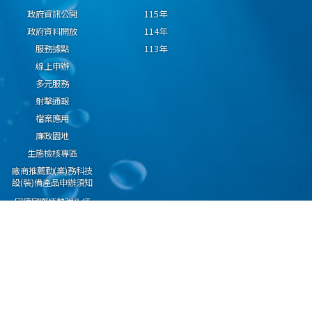
政府資訊公開
115年
政府資料開放
114年
服務據點
113年
線上申辦
多元服務
射擊通報
檔案應用
廉政園地
生態檢核專區
廠商推薦勤(業)務科技
設(裝)備產品申辦須知
因應國際情勢強化經
濟社會及民生國安韌
性專區
隱私權保護宣告
資通安全政策
資料開放宣告