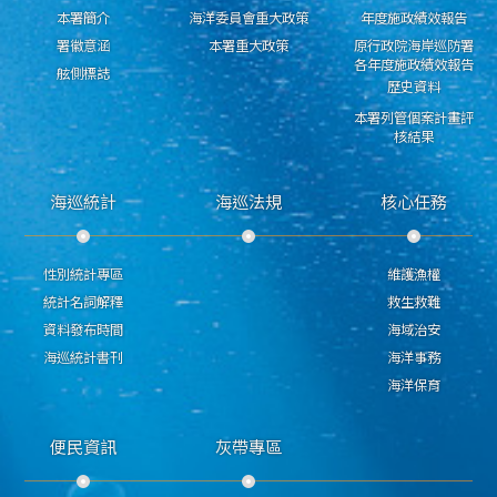
本署簡介
海洋委員會重大政策
年度施政績效報告
署徽意涵
本署重大政策
原行政院海岸巡防署
各年度施政績效報告
舷側標誌
歷史資料
本署列管個案計畫評
核結果
海巡統計
海巡法規
核心任務
性別統計專區
維護漁權
統計名詞解釋
救生救難
資料發布時間
海域治安
海巡統計書刊
海洋事務
海洋保育
便民資訊
灰帶專區