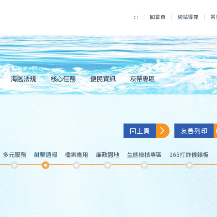
:::
回首頁
網站導覽
常
海巡法規
核心任務
便民資訊
灰帶專區
回上頁
友善列印
多元服務
射擊通報
檔案應用
廉政園地
生態檢核專區
165打詐儀錶板