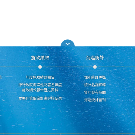
施政績效
海巡統計
策
年度施政績效報告
性別統計專區
原行政院海岸巡防署各年度
統計名詞解釋
施政績效報告歷史資料
資料發布時間
本署列管個案計畫評核結果
海巡統計書刊