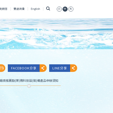
搜
見問答
雙語詞彙
English
小
中
大
尋
FACEBOOK分享
LINE分享
廠商推薦勤(業)務科技設(裝)備產品申辦須知