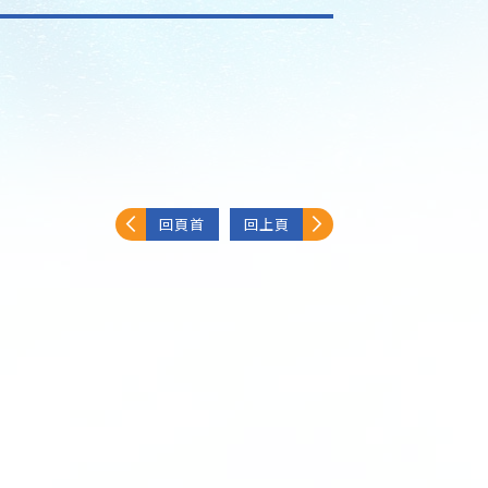
回頁首
回上頁