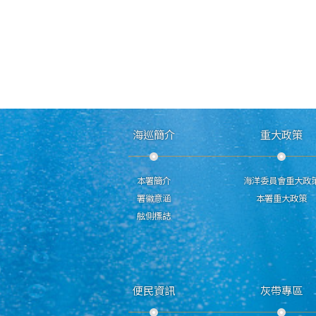
海巡簡介
重大政策
本署簡介
海洋委員會重大政
署徽意涵
本署重大政策
舷側標誌
便民資訊
灰帶專區