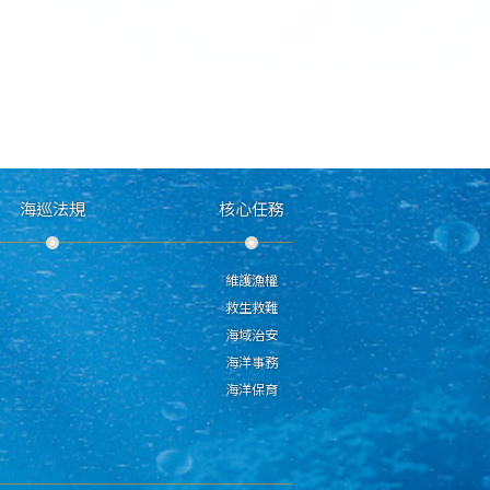
海巡法規
核心任務
維護漁權
救生救難
海域治安
海洋事務
海洋保育