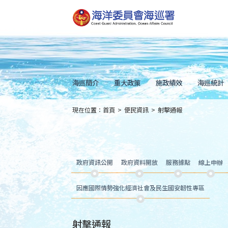
跳
到
主
要
內
容
Skip
to
main
content
海巡簡介
重大政策
施政績效
海巡統計
現在位置：
首頁
>
便民資訊
>
射擊通報
:::
政府資訊公開
政府資料開放
服務據點
線上申辦
因應國際情勢強化經濟社會及民生國安韌性專區
射擊通報