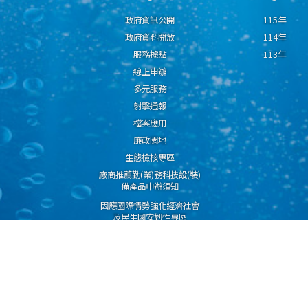
政府資訊公開
115年
政府資料開放
114年
服務據點
113年
線上申辦
多元服務
射擊通報
檔案應用
廉政園地
生態檢核專區
廠商推薦勤(業)務科技設(裝)
備產品申辦須知
因應國際情勢強化經濟社會
及民生國安韌性專區
隱私權保護宣告
資通安全政策
資料開放宣告