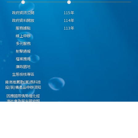
政府資訊公開
115年
政府資料開放
114年
服務據點
113年
線上申辦
多元服務
射擊通報
檔案應用
廉政園地
生態檢核專區
廠商推薦勤(業)務科技
設(裝)備產品申辦須知
因應國際情勢強化經
濟社會及民生國安韌
性專區
隱私權保護宣告
資通安全政策
資料開放宣告