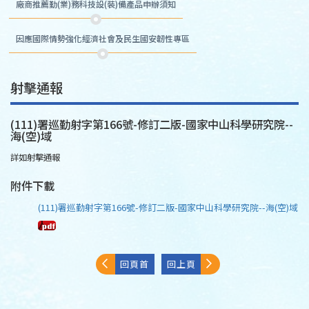
廠商推薦勤(業)務科技設(裝)備產品申辦須知
因應國際情勢強化經濟社會及民生國安韌性專區
射擊通報
(111)署巡勤射字第166號-修訂二版-國家中山科學研究院--
海(空)域
詳如射擊通報
附件下載
(111)署巡勤射字第166號-修訂二版-國家中山科學研究院--海(空)域
回頁首
回上頁