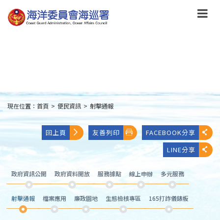
跳
到
主
要
內
容
Skip
to
main
content
現在位置：
首頁
>
便民資訊
>
射擊通報
:::
回上頁
友善列印
FACEBOOK分享
LINE分享
政府資訊公開
政府資料開放
服務據點
線上申辦
多元服務
射擊通報
檔案應用
廉政園地
生態檢核專區
165打詐儀錶板