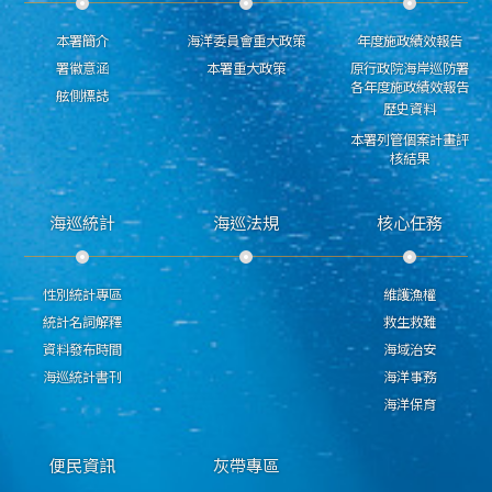
本署簡介
海洋委員會重大政策
年度施政績效報告
署徽意涵
本署重大政策
原行政院海岸巡防署
各年度施政績效報告
舷側標誌
歷史資料
本署列管個案計畫評
核結果
海巡統計
海巡法規
核心任務
性別統計專區
維護漁權
統計名詞解釋
救生救難
資料發布時間
海域治安
海巡統計書刊
海洋事務
海洋保育
便民資訊
灰帶專區