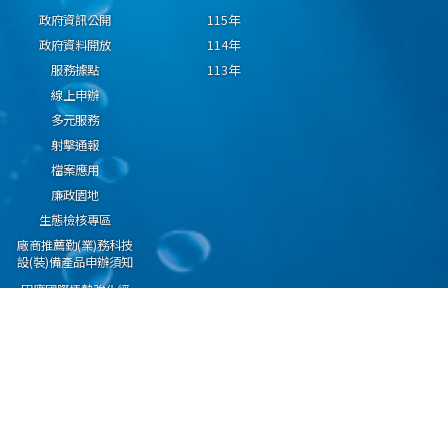
政府資訊公開
115年
政府資料開放
114年
服務據點
113年
線上申辦
多元服務
射擊通報
檔案應用
廉政園地
生態檢核專區
廠商推薦勤(業)務科技
設(裝)備產品申辦須知
因應國際情勢強化經
濟社會及民生國安韌
性專區
隱私權保護宣告
資通安全政策
資料開放宣告