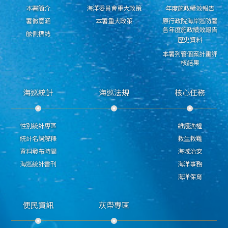
本署簡介
海洋委員會重大政策
年度施政績效報告
署徽意涵
本署重大政策
原行政院海岸巡防署
各年度施政績效報告
舷側標誌
歷史資料
本署列管個案計畫評
核結果
海巡統計
海巡法規
核心任務
性別統計專區
維護漁權
統計名詞解釋
救生救難
資料發布時間
海域治安
海巡統計書刊
海洋事務
海洋保育
便民資訊
灰帶專區