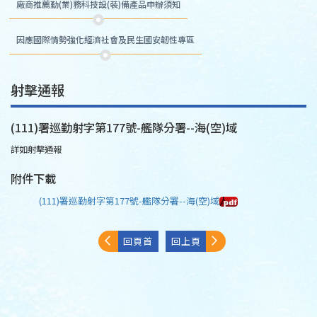
廠商推薦勤(業)務科技設(裝)備產品申辦須知
因應國際情勢強化經濟社會及民生國安韌性專區
射擊通報
(111)署巡勤射字第177號-艦隊分署--海(空)域
詳如射擊通報
附件下載
(111)署巡勤射字第177號-艦隊分署--海(空)域
回頁首
回上頁