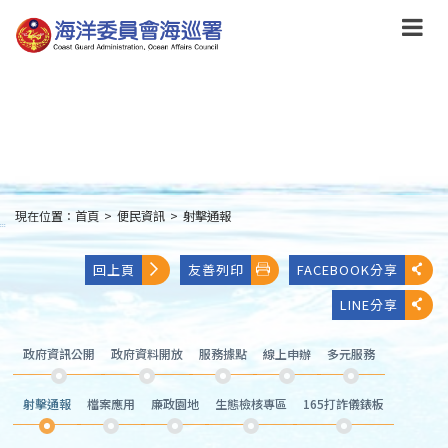
跳
到
主
要
內
容
Skip
to
main
content
現在位置：
首頁
>
便民資訊
>
射擊通報
:::
回上頁
友善列印
FACEBOOK分享
LINE分享
政府資訊公開
政府資料開放
服務據點
線上申辦
多元服務
射擊通報
檔案應用
廉政園地
生態檢核專區
165打詐儀錶板