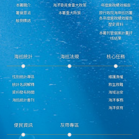
本署簡介
海洋委員會重大政策
年度施政績效報告
署徽意涵
本署重大政策
原行政院海岸巡防署
各年度施政績效報告
舷側標誌
歷史資料
本署列管個案計畫評
核結果
海巡統計
海巡法規
核心任務
性別統計專區
維護漁權
統計名詞解釋
救生救難
資料發布時間
海域治安
海巡統計書刊
海洋事務
海洋保育
便民資訊
灰帶專區