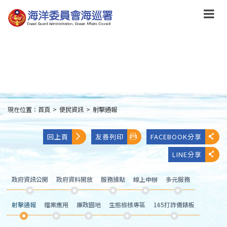
跳
到
主
要
內
容
Skip
to
main
content
現在位置：
首頁
>
便民資訊
>
射擊通報
:::
回上頁
友善列印
FACEBOOK分享
LINE分享
政府資訊公開
政府資料開放
服務據點
線上申辦
多元服務
射擊通報
檔案應用
廉政園地
生態檢核專區
165打詐儀錶板