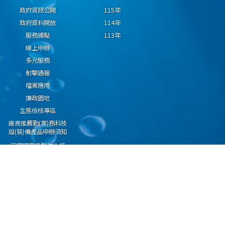
政府資訊公開
115年
政府資料開放
114年
服務據點
113年
線上申辦
多元服務
射擊通報
檔案應用
廉政園地
生態檢核專區
廠商推薦勤(業)務科技
設(裝)備產品申辦須知
因應國際情勢強化經
濟社會及民生國安韌
性專區
隱私權保護宣告
資通安全政策
資料開放宣告