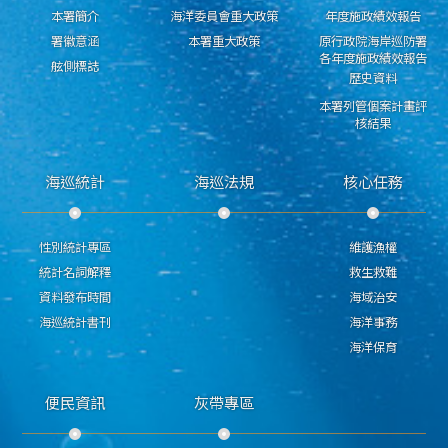
本署簡介
海洋委員會重大政策
年度施政績效報告
署徽意涵
本署重大政策
原行政院海岸巡防署
各年度施政績效報告
舷側標誌
歷史資料
本署列管個案計畫評
核結果
海巡統計
海巡法規
核心任務
性別統計專區
維護漁權
統計名詞解釋
救生救難
資料發布時間
海域治安
海巡統計書刊
海洋事務
海洋保育
便民資訊
灰帶專區