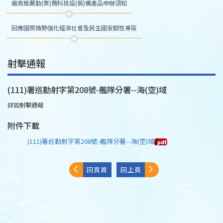
廠商推薦勤(業)務科技設(裝)備產品申辦須知
因應國際情勢強化經濟社會及民生國安韌性專區
射擊通報
(111)署巡勤射字第208號-艦隊分署--海(空)域
詳如射擊通報
附件下載
(111)署巡勤射字第208號-艦隊分署--海(空)域
回頁首
回上頁