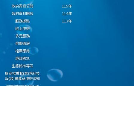
政府資訊公開
115年
政府資料開放
114年
服務據點
113年
線上申辦
多元服務
射擊通報
檔案應用
廉政園地
生態檢核專區
廠商推薦勤(業)務科技
設(裝)備產品申辦須知
因應國際情勢強化經
濟社會及民生國安韌
性專區
隱私權保護宣告
資通安全政策
資料開放宣告