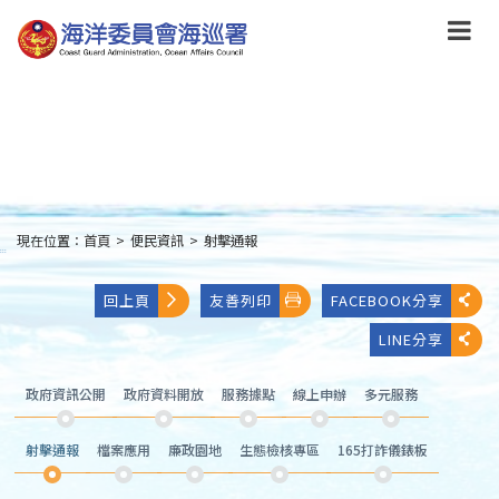
跳
到
主
要
內
容
Skip
to
main
content
現在位置：
首頁
>
便民資訊
>
射擊通報
:::
回上頁
友善列印
FACEBOOK分享
LINE分享
政府資訊公開
政府資料開放
服務據點
線上申辦
多元服務
射擊通報
檔案應用
廉政園地
生態檢核專區
165打詐儀錶板